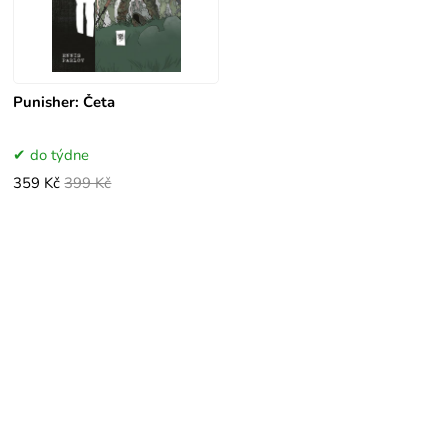
Punisher: Četa
do týdne
359 Kč
399 Kč