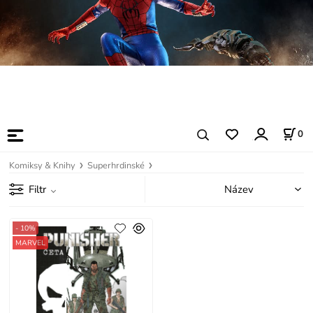
0
Komiksy & Knihy
Superhrdinské
Filtr
- 10%
MARVEL