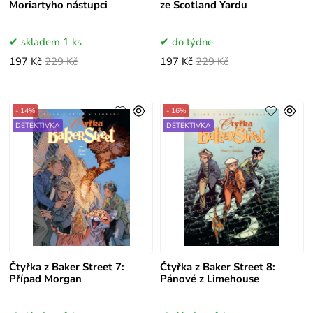
Moriartyho nástupci
ze Scotland Yardu
skladem 1 ks
do týdne
197 Kč
229 Kč
197 Kč
229 Kč
- 14%
- 16%
DETEKTIVKA
DETEKTIVKA
Čtyřka z Baker Street 7:
Čtyřka z Baker Street 8:
Případ Morgan
Pánové z Limehouse