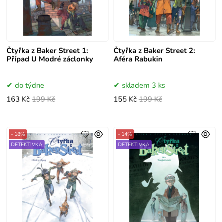
Čtyřka z Baker Street 1:
Čtyřka z Baker Street 2:
Případ U Modré záclonky
Aféra Rabukin
do týdne
skladem 3 ks
163 Kč
199 Kč
155 Kč
199 Kč
- 18%
- 14%
DETEKTIVKA
DETEKTIVKA