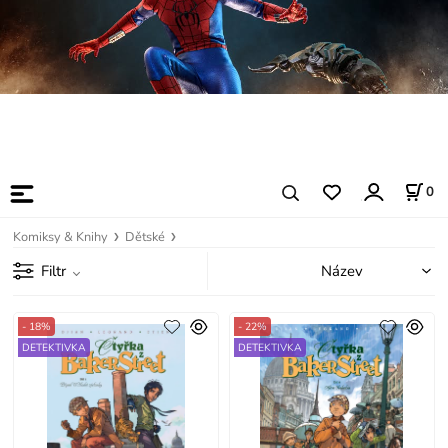
0
Komiksy & Knihy
Dětské
Filtr
- 18%
- 22%
DETEKTIVKA
DETEKTIVKA