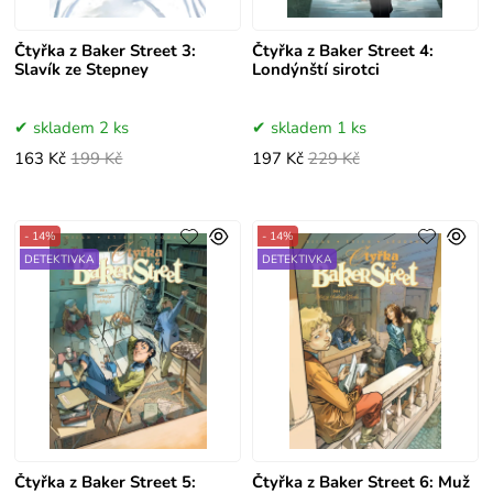
Čtyřka z Baker Street 3:
Čtyřka z Baker Street 4:
Slavík ze Stepney
Londýnští sirotci
skladem 2 ks
skladem 1 ks
163 Kč
199 Kč
197 Kč
229 Kč
- 14%
- 14%
DETEKTIVKA
DETEKTIVKA
Čtyřka z Baker Street 5:
Čtyřka z Baker Street 6: Muž