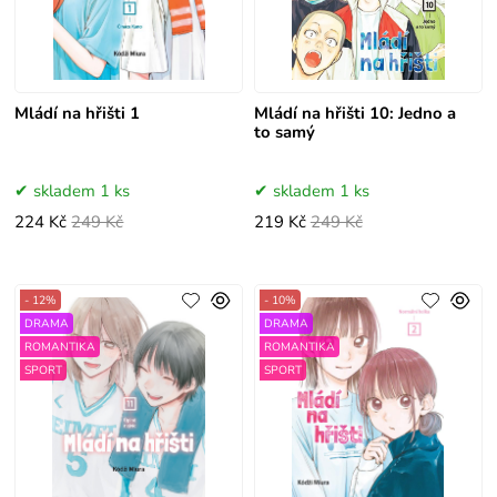
Mládí na hřišti 1
Mládí na hřišti 10: Jedno a
to samý
skladem 1 ks
skladem 1 ks
224 Kč
249 Kč
219 Kč
249 Kč
- 12%
- 10%
DRAMA
DRAMA
ROMANTIKA
ROMANTIKA
SPORT
SPORT