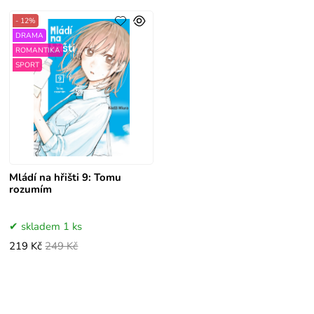
- 12%
DRAMA
ROMANTIKA
SPORT
Mládí na hřišti 9: Tomu
rozumím
skladem 1 ks
219 Kč
249 Kč