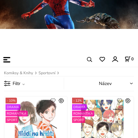
0
Komiksy & Knihy
Sportovní
Filtr
- 10%
- 12%
DRAMA
DRAMA
ROMANTIKA
ROMANTIKA
SPORT
SPORT