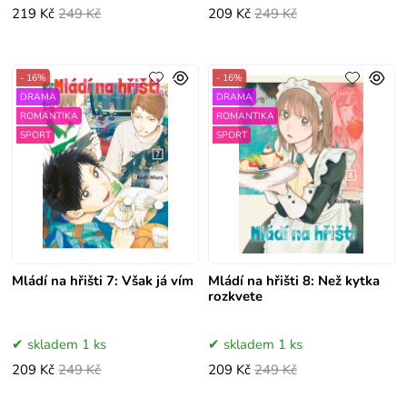
219 Kč
249 Kč
209 Kč
249 Kč
- 16%
- 16%
DRAMA
DRAMA
ROMANTIKA
ROMANTIKA
SPORT
SPORT
Mládí na hřišti 7: Však já vím
Mládí na hřišti 8: Než kytka
rozkvete
skladem 1 ks
skladem 1 ks
209 Kč
249 Kč
209 Kč
249 Kč