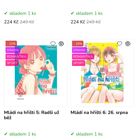
skladem 1 ks
skladem 1 ks
224 Kč
249 Kč
224 Kč
249 Kč
- 12%
- 16%
DRAMA
DRAMA
ROMANTIKA
ROMANTIKA
SPORT
SPORT
Mládí na hřišti 5: Radši už
Mládí na hřišti 6: 26. srpna
běž
skladem 1 ks
skladem 1 ks