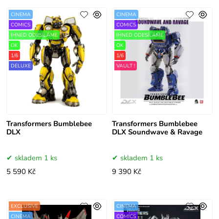
CINEMA
CINEMA
COMICS
COMICS
IHNED ODESÍLÁME
IHNED ODESÍLÁME
OK
OK
1/6
1/6
DELUXE
VAULT !
Transformers Bumblebee
Transformers Bumblebee
DLX
DLX Soundwave & Ravage
skladem 1 ks
skladem 1 ks
5 590 Kč
9 390 Kč
EXCLUSIVE
CINEMA
CINEMA
COMICS