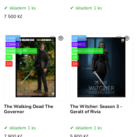
skladem 1 ks
skladem 1 ks
7 500 Kč
CINEMA
CINEMA
COMICS
COMICS
IHNED ODESÍLÁME
IHNED ODESÍLÁME
OK
OK
1/6
1/6
The Walking Dead The
The Witcher: Season 3 -
Governor
Geralt of Rivia
skladem 1 ks
skladem 1 ks
7 900 Kč
5 800 Kč