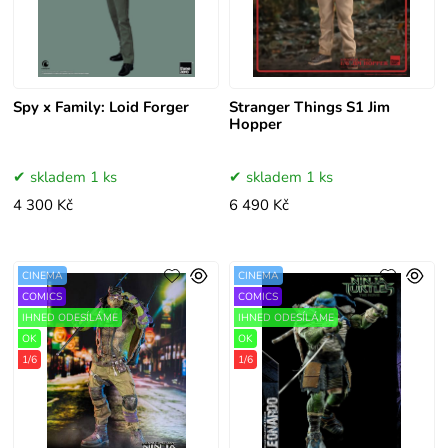
Spy x Family: Loid Forger
Stranger Things S1 Jim
Hopper
skladem 1 ks
skladem 1 ks
4 300 Kč
6 490 Kč
CINEMA
CINEMA
COMICS
COMICS
IHNED ODESÍLÁME
IHNED ODESÍLÁME
OK
OK
1/6
1/6