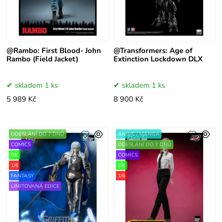
@Rambo: First Blood- John
@Transformers: Age of
Rambo (Field Jacket)
Extinction Lockdown DLX
skladem 1 ks
skladem 1 ks
5 989 Kč
8 900 Kč
ODESLÁNÍ DO 7 DNŮ
ANIME / MANGA
COMICS
ODESLÁNÍ DO 7 DNŮ
OK
COMICS
1/6
OK
FANTASY
1/6
LIMITOVANÁ EDICE