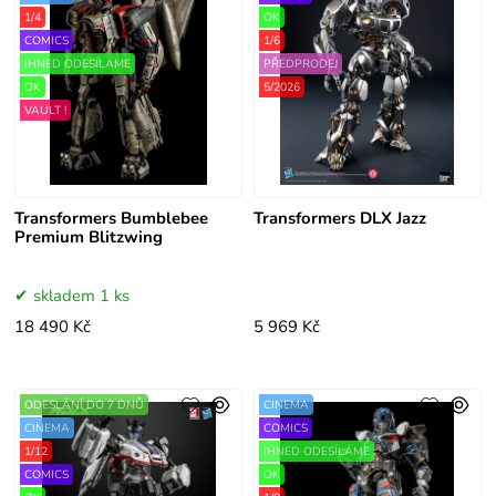
1/4
OK
COMICS
1/6
IHNED ODESÍLÁME
PŘEDPRODEJ
OK
5/2026
VAULT !
Transformers Bumblebee
Transformers DLX Jazz
Premium Blitzwing
skladem 1 ks
18 490 Kč
5 969 Kč
ODESLÁNÍ DO 7 DNŮ
CINEMA
CINEMA
COMICS
1/12
IHNED ODESÍLÁME
COMICS
OK