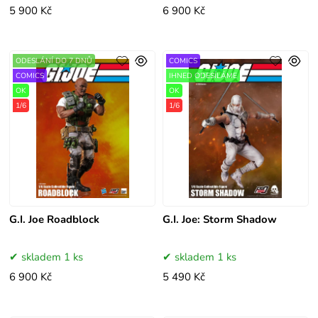
5 900 Kč
6 900 Kč
ODESLÁNÍ DO 7 DNŮ
COMICS
COMICS
IHNED ODESÍLÁME
OK
OK
1/6
1/6
G.I. Joe Roadblock
G.I. Joe: Storm Shadow
skladem 1 ks
skladem 1 ks
6 900 Kč
5 490 Kč