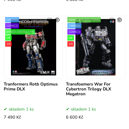
CINEMA
ODESLÁNÍ DO 7 DNŮ
COMICS
CINEMA
IHNED ODESÍLÁME
COMICS
OK
OK
1/6
1/6
Tranformers Rotb Optimus
Transfoemers War For
Prime DLX
Cybertron Trilogy DLX
Megatron
skladem 1 ks
skladem 1 ks
7 490 Kč
6 600 Kč