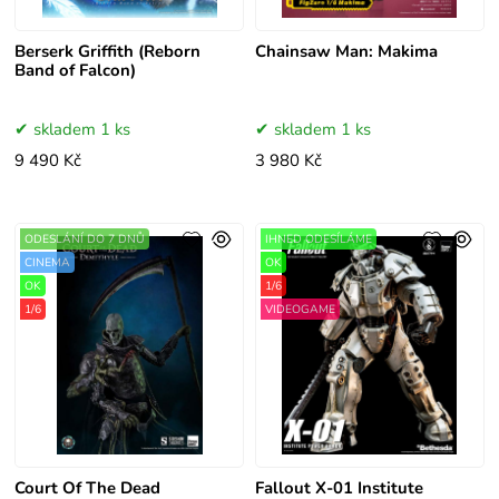
Berserk Griffith (Reborn
Chainsaw Man: Makima
Band of Falcon)
skladem 1 ks
skladem 1 ks
9 490 Kč
3 980 Kč
ODESLÁNÍ DO 7 DNŮ
IHNED ODESÍLÁME
CINEMA
OK
OK
1/6
1/6
VIDEOGAME
Court Of The Dead
Fallout X-01 Institute