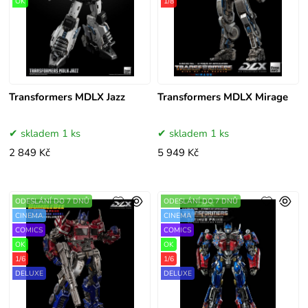
OK
1/8
Transformers MDLX Jazz
Transformers MDLX Mirage
skladem 1 ks
skladem 1 ks
2 849 Kč
5 949 Kč
ODESLÁNÍ DO 7 DNŮ
ODESLÁNÍ DO 7 DNŮ
CINEMA
CINEMA
COMICS
COMICS
OK
OK
1/6
1/6
DELUXE
DELUXE