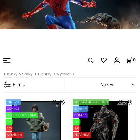
0
Figurky & Sošky
Figurky
Výrobci
Filtr
CINEMA
ODESLÁNÍ DO 7 DNŮ
COMICS
CINEMA
IHNED ODESÍLÁME
COMICS
OK
OK
1/6
1/6
NOVINKA
NOVINKA