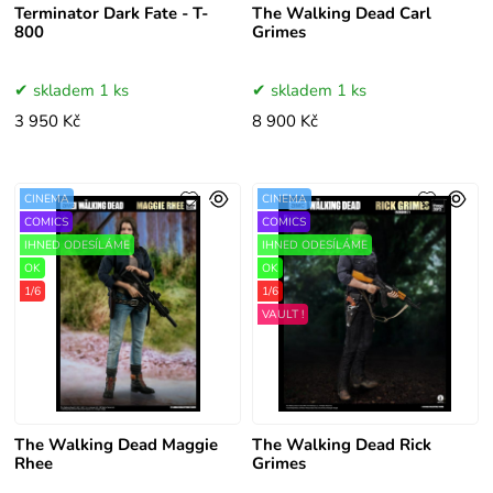
Terminator Dark Fate - T-
The Walking Dead Carl
800
Grimes
skladem 1 ks
skladem 1 ks
3 950 Kč
8 900 Kč
CINEMA
CINEMA
COMICS
COMICS
IHNED ODESÍLÁME
IHNED ODESÍLÁME
OK
OK
1/6
1/6
VAULT !
The Walking Dead Maggie
The Walking Dead Rick
Rhee
Grimes