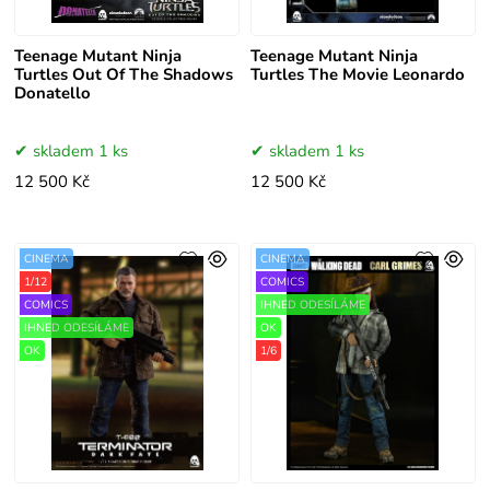
Teenage Mutant Ninja
Teenage Mutant Ninja
Turtles Out Of The Shadows
Turtles The Movie Leonardo
Donatello
skladem 1 ks
skladem 1 ks
12 500 Kč
12 500 Kč
CINEMA
CINEMA
1/12
COMICS
COMICS
IHNED ODESÍLÁME
IHNED ODESÍLÁME
OK
OK
1/6