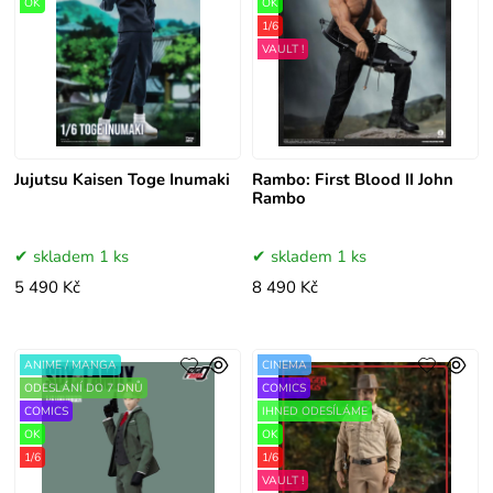
OK
OK
1/6
VAULT !
Jujutsu Kaisen Toge Inumaki
Rambo: First Blood II John
Rambo
skladem 1 ks
skladem 1 ks
5 490 Kč
8 490 Kč
ANIME / MANGA
CINEMA
ODESLÁNÍ DO 7 DNŮ
COMICS
COMICS
IHNED ODESÍLÁME
OK
OK
1/6
1/6
VAULT !