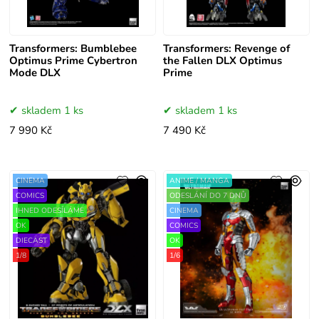
Transformers: Bumblebee
Transformers: Revenge of
Optimus Prime Cybertron
the Fallen DLX Optimus
Mode DLX
Prime
skladem 1 ks
skladem 1 ks
7 990 Kč
7 490 Kč
CINEMA
ANIME / MANGA
COMICS
ODESLÁNÍ DO 7 DNŮ
IHNED ODESÍLÁME
CINEMA
OK
COMICS
DIECAST
OK
1/8
1/6