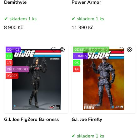
Demithyle
Power Armor
skladem 1 ks
skladem 1 ks
8 900 Kč
11 990 Kč
COMICS
ODESLÁNÍ DO 7 DNŮ
OK
COMICS
1/6
OK
PŘEDPRODEJ
1/6
9/2027
G.I. Joe FigZero Baroness
G.I. Joe Firefly
skladem 1 ks