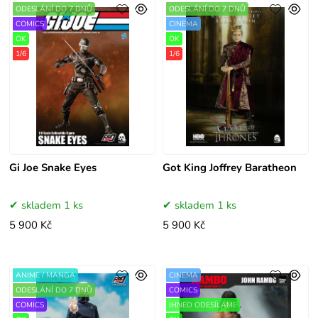
ODESLÁNÍ DO 7 DNŮ
ODESLÁNÍ DO 7 DNŮ
COMICS
CINEMA
OK
OK
1/6
1/6
Gi Joe Snake Eyes
Got King Joffrey Baratheon
skladem 1 ks
skladem 1 ks
5 900 Kč
5 900 Kč
ANIME / MANGA
CINEMA
ODESLÁNÍ DO 7 DNŮ
COMICS
COMICS
IHNED ODESÍLÁME