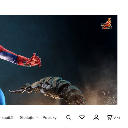
0
ks
ý kapitál
Sledujte
Popisky