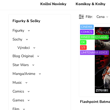
Knižní Novinky
Komiksy & Knihy
Filtr
Cena
Figurky & Sošky
CINEMA
Figurky
COMICS
IHNED ODESÍLÁME
Sochy
OK
Výrobci
1/3
LIMITOVANÁ EDICE
Blog Original
Star Wars
Manga/Anime
Music
Comics
Games
Flashpoint Batm
Film