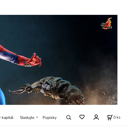
0
ks
ý kapitál
Sledujte
Popisky