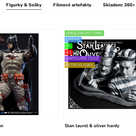
Figurky & Sošky
Filmové artefakty
Skladem: 260+
ODESLÁNÍ DO 7 DNŮ
CINEMA
OK
1/3
LIMITOVANÁ EDICE
RETRO KLASIKA
an
Stan laurel & oliver hardy