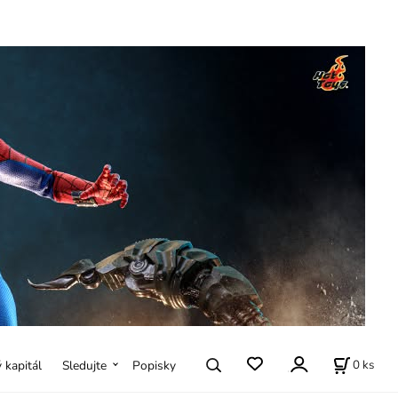
0
ks
ý kapitál
Sledujte
Popisky