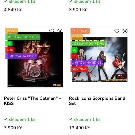
skladem 1 ks
skladem 1 ks
4 849 Kč
3 900 Kč
MUSIC
EXCLUSIVE
ODESLÁNÍ DO 7 DNŮ
MUSIC
OK
ODESLÁNÍ DO 7 DNŮ
1/10
OK
LIMITOVANÁ EDICE
1/9
LIMITOVANÁ EDICE
NOVINKA
Peter Criss "The Catman" -
Rock Iconz Scorpions Band
KISS
Set
skladem 1 ks
skladem 1 ks
7 900 Kč
13 490 Kč