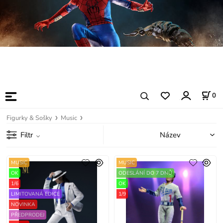
0
Figurky & Sošky
Music
Filtr
MUSIC
MUSIC
OK
ODESLÁNÍ DO 7 DNŮ
1/6
OK
LIMITOVANÁ EDICE
1/9
NOVINKA
PŘEDPRODEJ