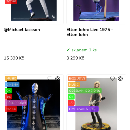
9/2026
@Michael Jackson
Elton John: Live 1975 -
Elton John
skladem 1 ks
15 390 Kč
3 299 Kč
MUSIC
EXCLUSIVE
CINEMA
MUSIC
OK
ODESLÁNÍ DO 7 DNŮ
1/6
OK
PŘEDPRODEJ
1/9
6/2026
LIMITOVANÁ EDICE