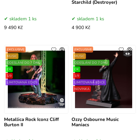
Starchild (Destroyer)
skladem 1 ks
skladem 1 ks
9 490 Kč
4 900 Kč
EXCLUSIVE
EXCLUSIVE
MUSIC
MUSIC
ODESLÁNÍ DO 7 DNŮ
ODESLÁNÍ DO 7 DNŮ
OK
OK
1/9
1/9
LIMITOVANÁ EDICE
LIMITOVANÁ EDICE
NOVINKA
Metallica Rock Iconz Cliff
Ozzy Osbourne Music
Burton II
Maniacs