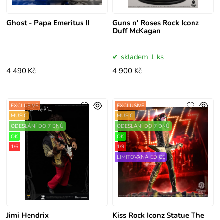
Ghost - Papa Emeritus II
Guns n' Roses Rock Iconz
Duff McKagan
skladem 1 ks
4 490 Kč
4 900 Kč
EXCLUSIVE
EXCLUSIVE
MUSIC
MUSIC
ODESLÁNÍ DO 7 DNŮ
ODESLÁNÍ DO 7 DNŮ
OK
OK
1/6
1/9
LIMITOVANÁ EDICE
Jimi Hendrix
Kiss Rock Iconz Statue The