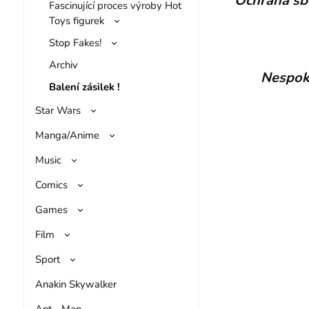
Ochrana sb
Fascinující proces výroby Hot
Toys figurek
Stop Fakes!
Archiv
Nespoko
Balení zásilek !
Star Wars
Manga/Anime
Music
Comics
Games
Film
Sport
Anakin Skywalker
Ant - Man