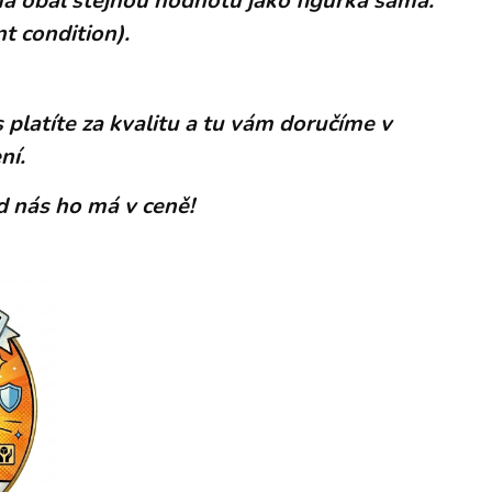
á obal stejnou hodnotu jako figurka sama.
t condition).
 platíte za kvalitu a tu vám doručíme v
ní.
od nás ho má v ceně!