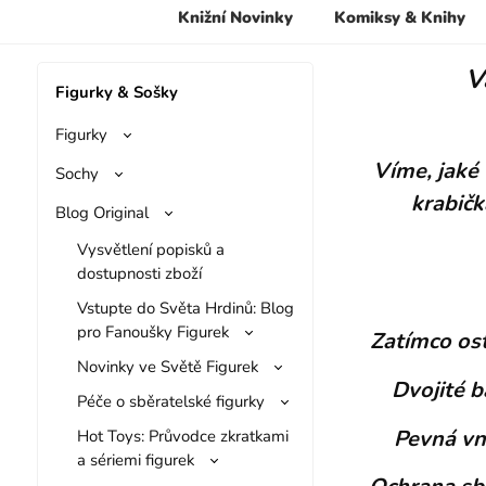
Knižní Novinky
Komiksy & Knihy
V
Figurky & Sošky
Figurky
Víme, jaké 
Sochy
krabičk
Blog Original
Vysvětlení popisků a
dostupnosti zboží
Vstupte do Světa Hrdinů: Blog
pro Fanoušky Figurek
Zatímco ost
Novinky ve Světě Figurek
Dvojité b
Péče o sběratelské figurky
Pevná vně
Hot Toys: Průvodce zkratkami
a sériemi figurek