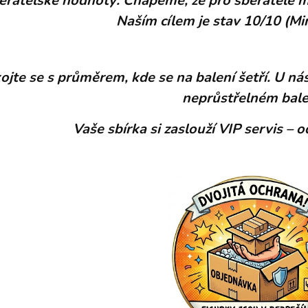
ěratelské hodnoty: Chápeme, že pro sběratele m
Naším cílem je stav 10/10 (Min
jte se s průměrem, kde se na balení šetří. U nás
neprůstřelném bale
Vaše sbírka si zaslouží VIP servis – 