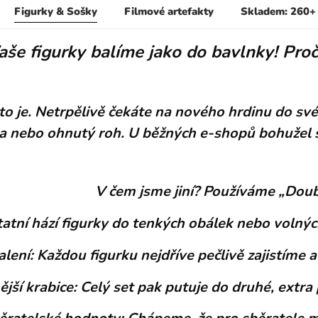
Figurky & Sošky
Filmové artefakty
Skladem: 260+
aše figurky balíme jako do bavlnky! Proč 
to je. Netrpělivě čekáte na nového hrdinu do své 
a nebo ohnutý roh. U běžných e-shopů bohužel 
V čem jsme jiní? Používáme „Dou
atní hází figurky do tenkých obálek nebo volný
alení: Každou figurku nejdříve pečlivě zajistíme
jší krabice: Celý set pak putuje do druhé, extra 