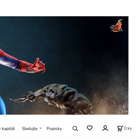
0
ks
ý kapitál
Sledujte
Popisky