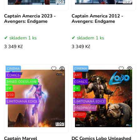
Captain Amercia 2023 -
Captain America 2012 -
Avengers: Endgame
Avengers: Endgame
skladem 1 ks
skladem 1 ks
3 349 Kč
3 349 Kč
CINEMA
CINEMA
COMICS
ART
IHNED ODESÍLÁME
COMICS
OK
OK
1/10
1/10
LIMITOVANÁ EDICE
LIMITOVANÁ EDICE
PŘEDPRODEJ
9/2027
Captain Marvel
DC Comics Lobo Unleashed