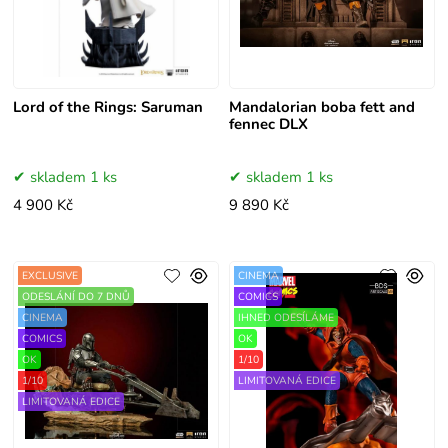
Lord of the Rings: Saruman
Mandalorian boba fett and
fennec DLX
skladem 1 ks
skladem 1 ks
4 900 Kč
9 890 Kč
EXCLUSIVE
CINEMA
ODESLÁNÍ DO 7 DNŮ
COMICS
CINEMA
IHNED ODESÍLÁME
COMICS
OK
OK
1/10
1/10
LIMITOVANÁ EDICE
LIMITOVANÁ EDICE