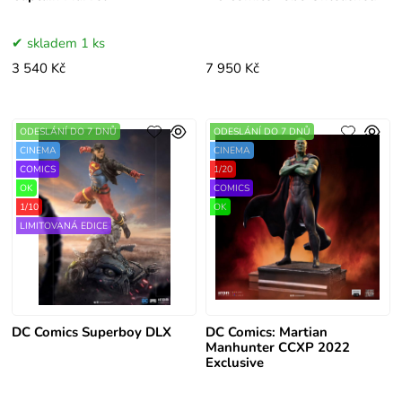
skladem 1 ks
3 540 Kč
7 950 Kč
ODESLÁNÍ DO 7 DNŮ
ODESLÁNÍ DO 7 DNŮ
CINEMA
CINEMA
COMICS
1/20
OK
COMICS
1/10
OK
LIMITOVANÁ EDICE
DC Comics Superboy DLX
DC Comics: Martian
Manhunter CCXP 2022
Exclusive