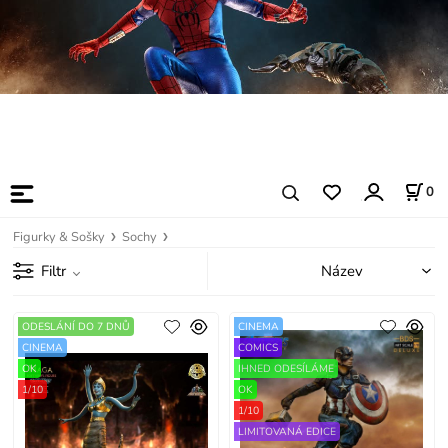
0
Figurky & Sošky
Sochy
Filtr
ODESLÁNÍ DO 7 DNŮ
CINEMA
CINEMA
COMICS
OK
IHNED ODESÍLÁME
1/10
OK
1/10
LIMITOVANÁ EDICE