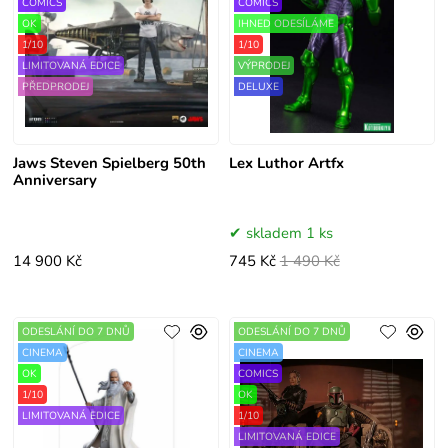
COMICS
COMICS
OK
IHNED ODESÍLÁME
1/10
1/10
LIMITOVANÁ EDICE
VÝPRODEJ
PŘEDPRODEJ
DELUXE
Jaws Steven Spielberg 50th
Lex Luthor Artfx
Anniversary
skladem 1 ks
14 900 Kč
745 Kč
1 490 Kč
ODESLÁNÍ DO 7 DNŮ
ODESLÁNÍ DO 7 DNŮ
CINEMA
CINEMA
OK
COMICS
1/10
OK
LIMITOVANÁ EDICE
1/10
LIMITOVANÁ EDICE