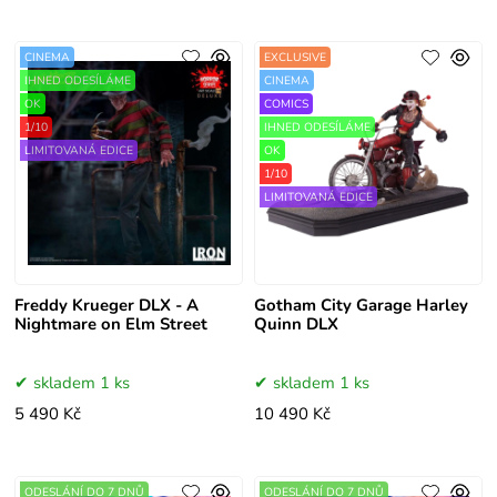
CINEMA
EXCLUSIVE
IHNED ODESÍLÁME
CINEMA
OK
COMICS
1/10
IHNED ODESÍLÁME
LIMITOVANÁ EDICE
OK
1/10
LIMITOVANÁ EDICE
Freddy Krueger DLX - A
Gotham City Garage Harley
Nightmare on Elm Street
Quinn DLX
skladem 1 ks
skladem 1 ks
5 490 Kč
10 490 Kč
ODESLÁNÍ DO 7 DNŮ
ODESLÁNÍ DO 7 DNŮ