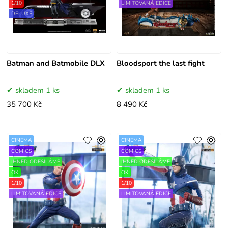
1/10
LIMITOVANÁ EDICE
DELUXE
Batman and Batmobile DLX
Bloodsport the last fight
skladem 1 ks
skladem 1 ks
35 700 Kč
8 490 Kč
CINEMA
CINEMA
COMICS
COMICS
IHNED ODESÍLÁME
IHNED ODESÍLÁME
OK
OK
1/10
1/10
LIMITOVANÁ EDICE
LIMITOVANÁ EDICE