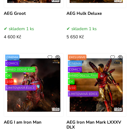
AEG Groot
AEG Hulk Deluxe
skladem 1 ks
skladem 1 ks
4 600 Kč
5 650 Kč
CINEMA
EXCLUSIVE
COMICS
CINEMA
IHNED ODESÍLÁME
COMICS
OK
IHNED ODESÍLÁME
1/10
OK
LIMITOVANÁ EDICE
1/10
LIMITOVANÁ EDICE
AEG I am Iron Man
AEG Iron Man Mark LXXXV
DLX