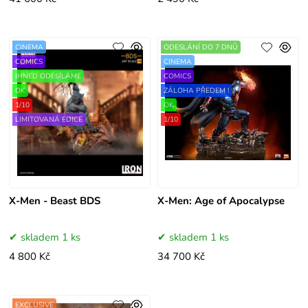
CINEMA
ODESLÁNÍ DO 7 DNŮ
COMICS
CINEMA
IHNED ODESÍLÁME
COMICS
OK
ZÁLOHA PŘEDEM !
1/10
OK
LIMITOVANÁ EDICE
1/10
X-Men - Beast BDS
X-Men: Age of Apocalypse
skladem 1 ks
skladem 1 ks
4 800 Kč
34 700 Kč
EXCLUSIVE