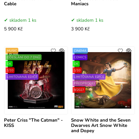
Cable
Maniacs
skladem 1 ks
skladem 1 ks
5 900 Kč
3 900 Kč
MUSIC
CINEMA
ODESLÁNÍ DO 7 DNŮ
COMICS
OK
OK
1/10
1/10
LIMITOVANÁ EDICE
LIMITOVANÁ EDICE
PŘEDPRODEJ
9/2027
Peter Criss "The Catman" -
Snow White and the Seven
KISS
Dwarves Art Snow White
and Dopey