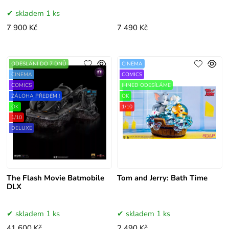
skladem 1 ks
7 900 Kč
7 490 Kč
ODESLÁNÍ DO 7 DNŮ
CINEMA
CINEMA
COMICS
COMICS
IHNED ODESÍLÁME
ZÁLOHA PŘEDEM !
OK
OK
1/10
1/10
DELUXE
The Flash Movie Batmobile
Tom and Jerry: Bath Time
DLX
skladem 1 ks
skladem 1 ks
41 600 Kč
2 490 Kč