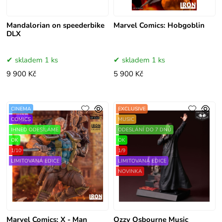
Mandalorian on speederbike
Marvel Comics: Hobgoblin
DLX
skladem 1 ks
skladem 1 ks
9 900 Kč
5 900 Kč
CINEMA
EXCLUSIVE
COMICS
MUSIC
IHNED ODESÍLÁME
ODESLÁNÍ DO 7 DNŮ
OK
OK
1/10
1/9
LIMITOVANÁ EDICE
LIMITOVANÁ EDICE
NOVINKA
Marvel Comics: X - Man
Ozzy Osbourne Music