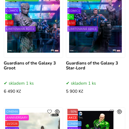
CINEMA
CINEMA
COMICS
COMICS
OK
OK
1/10
1/10
LIMITOVANÁ EDICE
LIMITOVANÁ EDICE
Guardians of the Galaxy 3
Guardians of the Galaxy 3
Groot
Star-Lord
skladem 1 ks
skladem 1 ks
6 490 Kč
5 900 Kč
CINEMA
- 50%
ANNIVERSARY
AKCE
10/2026
CINEMA