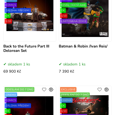
COMICS
IHNED ODESÍLÁME
ZÁLOHA PŘEDEM !
OK
OK
1/10
1/10
LIMITOVANÁ EDICE
Back to the Future Part III
Batman & Robin /Ivan Reis/
Delorean Set
skladem 1 ks
skladem 1 ks
69 900 Kč
7 390 Kč
ODESLÁNÍ DO 7 DNŮ
EXCLUSIVE
CINEMA
ODESLÁNÍ DO 7 DNŮ
COMICS
CINEMA
ZÁLOHA PŘEDEM !
OK
OK
1/10