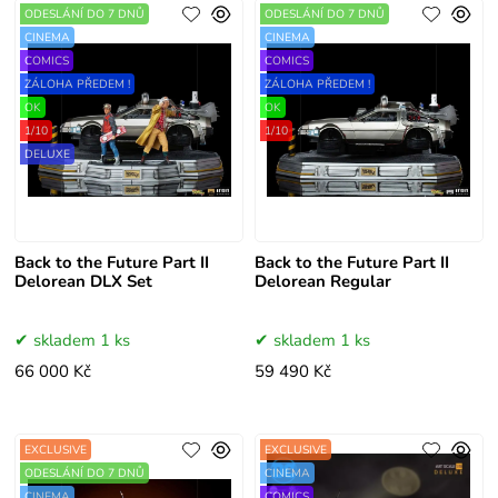
ODESLÁNÍ DO 7 DNŮ
ODESLÁNÍ DO 7 DNŮ
CINEMA
CINEMA
COMICS
COMICS
ZÁLOHA PŘEDEM !
ZÁLOHA PŘEDEM !
OK
OK
1/10
1/10
DELUXE
Back to the Future Part II
Back to the Future Part II
Delorean DLX Set
Delorean Regular
skladem 1 ks
skladem 1 ks
66 000 Kč
59 490 Kč
EXCLUSIVE
EXCLUSIVE
ODESLÁNÍ DO 7 DNŮ
CINEMA
CINEMA
COMICS