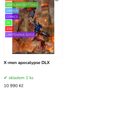
ODESLÁNÍ DO 7 DNŮ
CINEMA
COMICS
OK
1/10
LIMITOVANÁ EDICE
X-men apocalypse DLX
skladem 1 ks
10 990 Kč