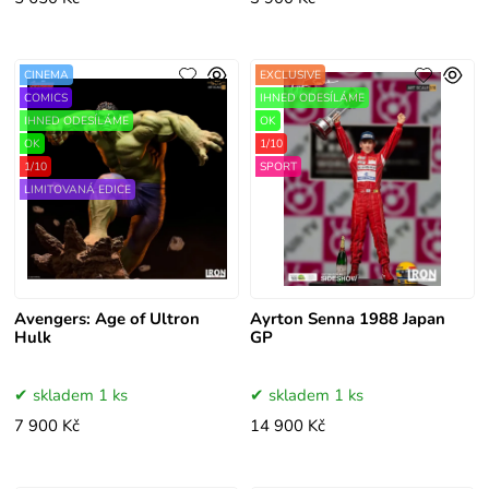
CINEMA
EXCLUSIVE
COMICS
IHNED ODESÍLÁME
IHNED ODESÍLÁME
OK
OK
1/10
1/10
SPORT
LIMITOVANÁ EDICE
Avengers: Age of Ultron
Ayrton Senna 1988 Japan
Hulk
GP
skladem 1 ks
skladem 1 ks
7 900 Kč
14 900 Kč