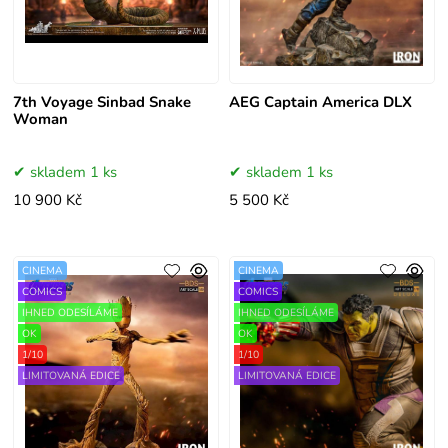
7th Voyage Sinbad Snake
AEG Captain America DLX
Woman
skladem 1 ks
skladem 1 ks
10 900 Kč
5 500 Kč
CINEMA
CINEMA
COMICS
COMICS
IHNED ODESÍLÁME
IHNED ODESÍLÁME
OK
OK
1/10
1/10
LIMITOVANÁ EDICE
LIMITOVANÁ EDICE