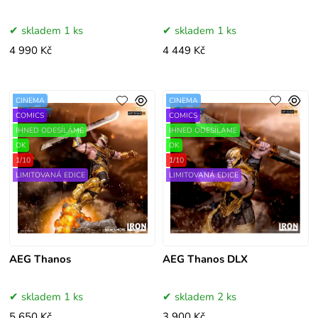
skladem 1 ks
skladem 1 ks
4 990 Kč
4 449 Kč
CINEMA
CINEMA
COMICS
COMICS
IHNED ODESÍLÁME
IHNED ODESÍLÁME
OK
OK
1/10
1/10
LIMITOVANÁ EDICE
LIMITOVANÁ EDICE
AEG Thanos
AEG Thanos DLX
skladem 1 ks
skladem 2 ks
5 650 Kč
3 900 Kč