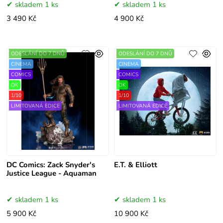
skladem 1 ks
skladem 1 ks
3 490 Kč
4 900 Kč
ODESLÁNÍ DO 7 DNŮ
ODESLÁNÍ DO 7 DNŮ
CINEMA
CINEMA
COMICS
COMICS
OK
OK
1/10
1/10
LIMITOVANÁ EDICE
LIMITOVANÁ EDICE
DC Comics: Zack Snyder's
E.T. & Elliott
Justice League - Aquaman
skladem 1 ks
skladem 1 ks
5 900 Kč
10 900 Kč