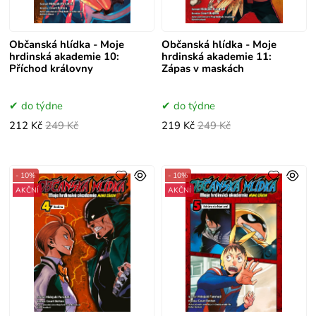
Občanská hlídka - Moje
Občanská hlídka - Moje
hrdinská akademie 10:
hrdinská akademie 11:
Příchod královny
Zápas v maskách
do týdne
do týdne
212 Kč
249 Kč
219 Kč
249 Kč
- 10%
- 10%
AKČNÍ
AKČNÍ