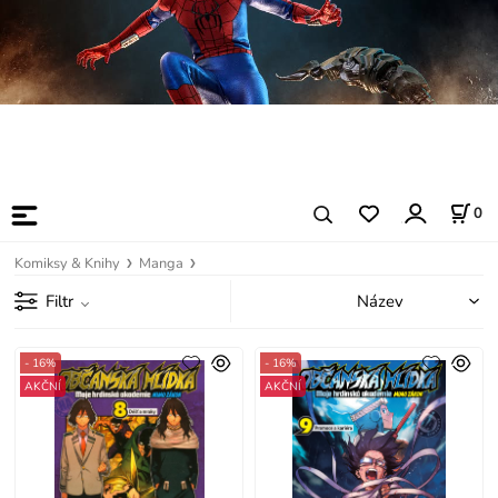
0
Komiksy & Knihy
Manga
Filtr
- 16%
- 16%
AKČNÍ
AKČNÍ