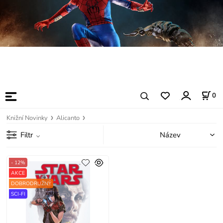
0
Knižní Novinky
Alicanto
Filtr
- 12%
AKCE
DOBRODRUŽNÝ
SCI-FI