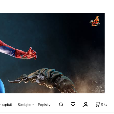
0
ks
ý kapitál
Sledujte
Popisky