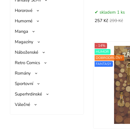
Hororové
skladem 1 ks
Humorné
257 Kč
299 Kč
Manga
Magazíny
- 14%
Náboženské
HUMOR
DOBRODRUŽNÝ
Retro Comics
FANTASY
Romány
Sportovní
Superhrdinské
Válečné