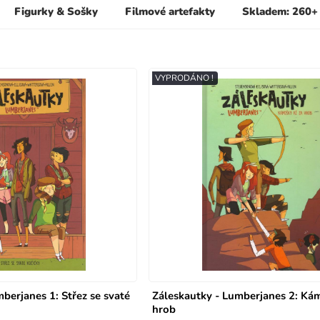
Figurky & Sošky
Filmové artefakty
Skladem: 260+
VYPRODÁNO !
berjanes 1: Střez se svaté
Záleskautky - Lumberjanes 2: Ká
hrob