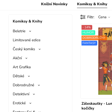
Knižní Novinky
Komiksy & Knihy
Filtr
Cena
Komiksy & Knihy
- 14%
Beletrie
HUMOR
DOBRODRUŽNÝ
Limitované edice
FANTASY
Český komiks
Akční
Art Grafika
Dětské
Dobrodružné
Detektivní
Erotické
Záleskautky - Lum
kočičky
Fantasy Sci-fi