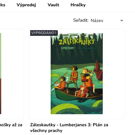
 ks
Výprodej
Vault
Hračky
Seřadit:
VYPRODÁNO !
mošky až za
Záleskautky - Lumberjanes 3: Plán za
všechny prachy