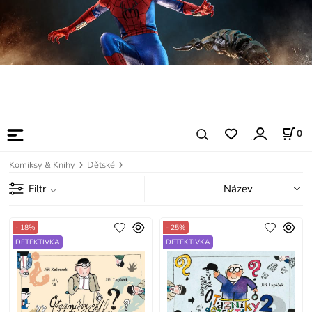
0
Komiksy & Knihy
Dětské
Filtr
- 18%
- 25%
DETEKTIVKA
DETEKTIVKA