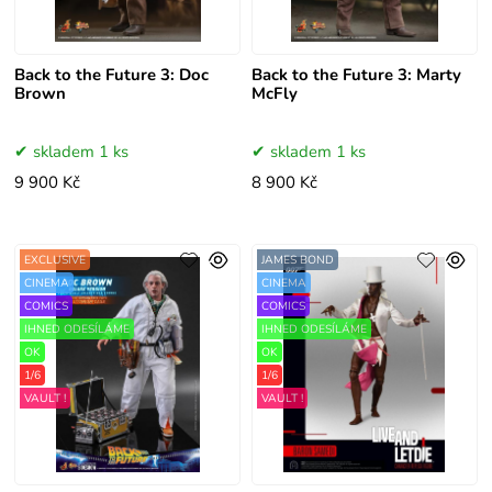
Back to the Future 3: Doc
Back to the Future 3: Marty
Brown
McFly
skladem 1 ks
skladem 1 ks
9 900 Kč
8 900 Kč
EXCLUSIVE
JAMES BOND
CINEMA
CINEMA
COMICS
COMICS
IHNED ODESÍLÁME
IHNED ODESÍLÁME
OK
OK
1/6
1/6
VAULT !
VAULT !