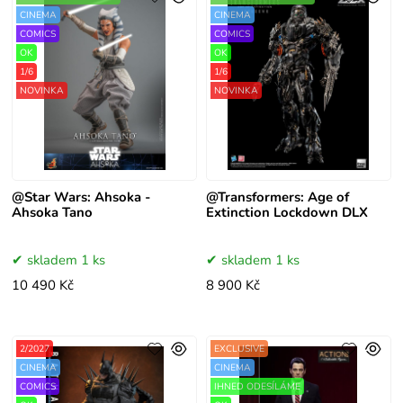
CINEMA
CINEMA
COMICS
COMICS
OK
OK
1/6
1/6
NOVINKA
NOVINKA
@Star Wars: Ahsoka -
@Transformers: Age of
Ahsoka Tano
Extinction Lockdown DLX
skladem 1 ks
skladem 1 ks
10 490 Kč
8 900 Kč
2/2027
EXCLUSIVE
CINEMA
CINEMA
COMICS
IHNED ODESÍLÁME