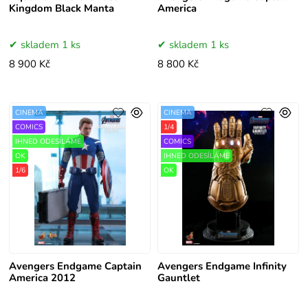
Kingdom Black Manta
America
skladem 1 ks
skladem 1 ks
8 900 Kč
8 800 Kč
CINEMA
CINEMA
COMICS
1/4
IHNED ODESÍLÁME
COMICS
OK
IHNED ODESÍLÁME
1/6
OK
Avengers Endgame Captain
Avengers Endgame Infinity
America 2012
Gauntlet