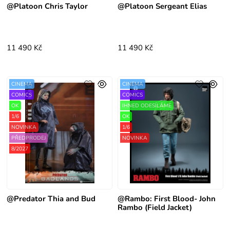
@Platoon Chris Taylor
@Platoon Sergeant Elias
11 490 Kč
11 490 Kč
CINEMA
CINEMA
COMICS
COMICS
OK
IHNED ODESÍLÁME
1/6
OK
NOVINKA
1/6
PŘEDPRODEJ
NOVINKA
8/2027
@Predator Thia and Bud
@Rambo: First Blood- John
Rambo (Field Jacket)