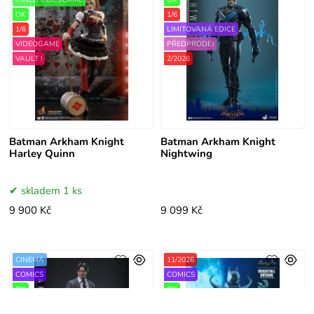
OK
1/6
1/6
LIMITOVANÁ EDICE
VIDEOGAME
PŘEDPRODEJ
VAULT !
2/2026
Batman Arkham Knight
Batman Arkham Knight
Harley Quinn
Nightwing
skladem 1 ks
9 900 Kč
9 099 Kč
CINEMA
11/2026
COMICS
COMICS
OK
OK
1/6
VIDEOGAME