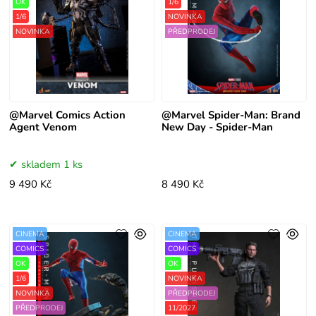
OK
1/6
1/6
NOVINKA
NOVINKA
PŘEDPRODEJ
@Marvel Comics Action
@Marvel Spider-Man: Brand
Agent Venom
New Day - Spider-Man
skladem 1 ks
9 490 Kč
8 490 Kč
CINEMA
CINEMA
COMICS
COMICS
OK
OK
1/6
NOVINKA
NOVINKA
PŘEDPRODEJ
PŘEDPRODEJ
11/2027