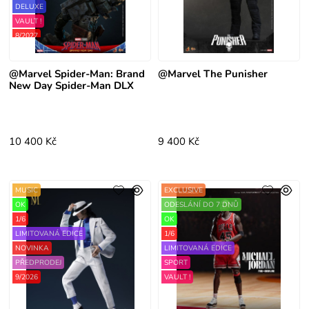
DELUXE
VAULT !
8/2027
@Marvel Spider-Man: Brand
@Marvel The Punisher
New Day Spider-Man DLX
10 400 Kč
9 400 Kč
MUSIC
EXCLUSIVE
OK
ODESLÁNÍ DO 7 DNŮ
1/6
OK
LIMITOVANÁ EDICE
1/6
NOVINKA
LIMITOVANÁ EDICE
PŘEDPRODEJ
SPORT
9/2026
VAULT !