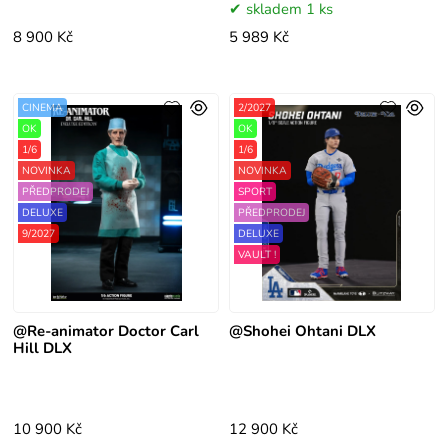
skladem 1 ks
8 900 Kč
5 989 Kč
CINEMA
2/2027
OK
OK
1/6
1/6
NOVINKA
NOVINKA
PŘEDPRODEJ
SPORT
DELUXE
PŘEDPRODEJ
9/2027
DELUXE
VAULT !
@Re-animator Doctor Carl
@Shohei Ohtani DLX
Hill DLX
10 900 Kč
12 900 Kč