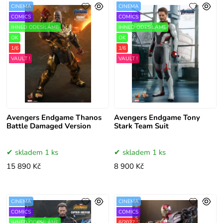
CINEMA
CINEMA
COMICS
COMICS
IHNED ODESÍLÁME
IHNED ODESÍLÁME
OK
OK
1/6
1/6
VAULT !
VAULT !
Avengers Endgame Thanos
Avengers Endgame Tony
Battle Damaged Version
Stark Team Suit
skladem 1 ks
skladem 1 ks
15 890 Kč
8 900 Kč
CINEMA
CINEMA
COMICS
COMICS
IHNED ODESÍLÁME
6/2027