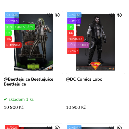
CINEMA
CINEMA
COMICS
COMICS
IHNED ODESÍLÁME
OK
OK
1/6
1/6
NOVINKA
NOVINKA
PŘEDPRODEJ
8/2027
@Beetlejuice Beetlejuice
@DC Comics Lobo
Beetlejuice
skladem 1 ks
10 900 Kč
10 900 Kč
11/2026
CINEMA