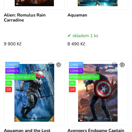
Alien: Romulus Rain
Aquaman
Carradine
skladem 1 ks
9 900 Kč
8 490 Kč
CINEMA
CINEMA
COMICS
COMICS
IHNED ODESÍLÁME
IHNED ODESÍLÁME
OK
OK
1/6
1/6
Aquaman and the Lost
Avengers Endgame Captain