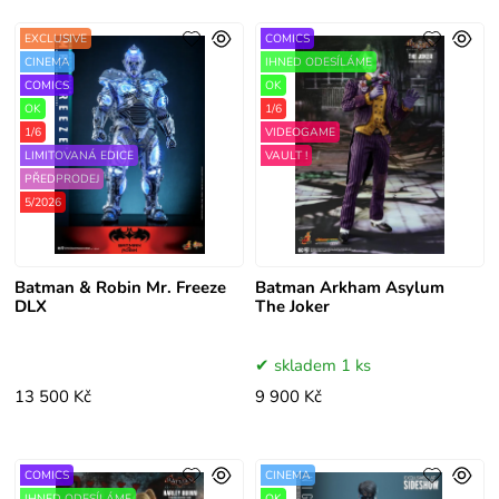
EXCLUSIVE
COMICS
CINEMA
IHNED ODESÍLÁME
COMICS
OK
OK
1/6
1/6
VIDEOGAME
LIMITOVANÁ EDICE
VAULT !
PŘEDPRODEJ
5/2026
Batman & Robin Mr. Freeze
Batman Arkham Asylum
DLX
The Joker
skladem 1 ks
13 500 Kč
9 900 Kč
COMICS
CINEMA
IHNED ODESÍLÁME
OK