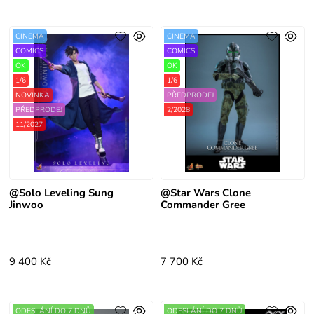
CINEMA
CINEMA
COMICS
COMICS
OK
OK
1/6
1/6
NOVINKA
PŘEDPRODEJ
PŘEDPRODEJ
2/2028
11/2027
@Solo Leveling Sung
@Star Wars Clone
Jinwoo
Commander Gree
9 400 Kč
7 700 Kč
ODESLÁNÍ DO 7 DNŮ
ODESLÁNÍ DO 7 DNŮ