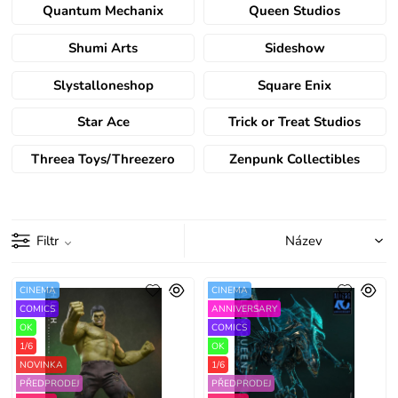
Quantum Mechanix
Queen Studios
Shumi Arts
Sideshow
Slystalloneshop
Square Enix
Star Ace
Trick or Treat Studios
Threea Toys/Threezero
Zenpunk Collectibles
Filtr
CINEMA
CINEMA
COMICS
ANNIVERSARY
OK
COMICS
1/6
OK
NOVINKA
1/6
PŘEDPRODEJ
PŘEDPRODEJ