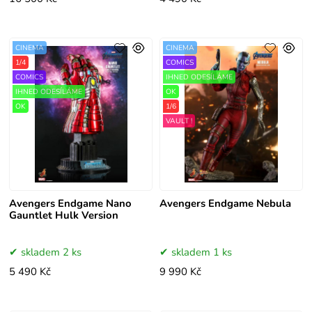
CINEMA
CINEMA
1/4
COMICS
COMICS
IHNED ODESÍLÁME
IHNED ODESÍLÁME
OK
OK
1/6
VAULT !
Avengers Endgame Nano
Avengers Endgame Nebula
Gauntlet Hulk Version
skladem 2 ks
skladem 1 ks
5 490 Kč
9 990 Kč