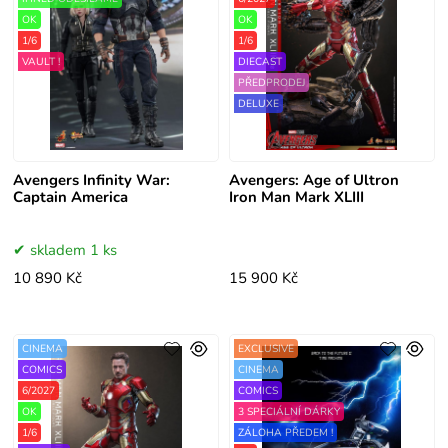
OK
OK
1/6
1/6
VAULT !
DIECAST
PŘEDPRODEJ
DELUXE
Avengers Infinity War:
Avengers: Age of Ultron
Captain America
Iron Man Mark XLIII
skladem 1 ks
10 890 Kč
15 900 Kč
CINEMA
EXCLUSIVE
COMICS
CINEMA
6/2027
COMICS
OK
3 SPECIÁLNÍ DÁRKY
1/6
ZÁLOHA PŘEDEM !