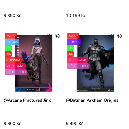
9 390 Kč
10 199 Kč
2/2027
5/2027
CINEMA
COMICS
OK
OK
1/6
1/6
NOVINKA
VIDEOGAME
VIDEOGAME
PŘEDPRODEJ
PŘEDPRODEJ
@Arcane Fractured Jinx
@Batman Arkham Origins
9 800 Kč
9 490 Kč