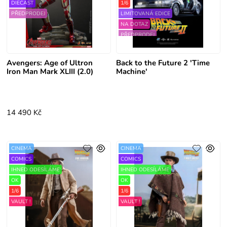
DIECAST
1/6
PŘEDPRODEJ
LIMITOVANÁ EDICE
NA DOTAZ
PŘEDPRODEJ
6/2026
Avengers: Age of Ultron
Back to the Future 2 'Time
Iron Man Mark XLIII (2.0)
Machine'
14 490 Kč
CINEMA
CINEMA
COMICS
COMICS
IHNED ODESÍLÁME
IHNED ODESÍLÁME
OK
OK
1/6
1/6
VAULT !
VAULT !