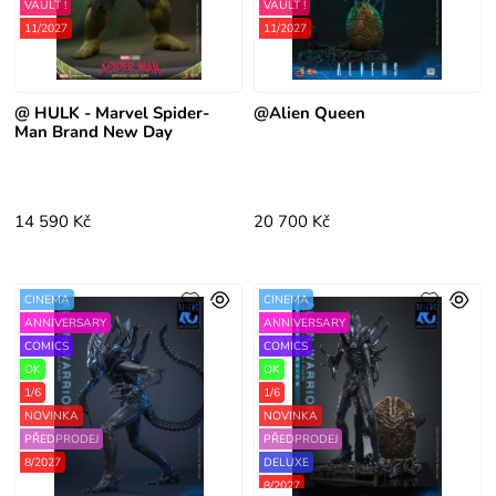
VAULT !
VAULT !
11/2027
11/2027
@ HULK - Marvel Spider-
@Alien Queen
Man Brand New Day
14 590 Kč
20 700 Kč
CINEMA
CINEMA
ANNIVERSARY
ANNIVERSARY
COMICS
COMICS
OK
OK
1/6
1/6
NOVINKA
NOVINKA
PŘEDPRODEJ
PŘEDPRODEJ
8/2027
DELUXE
8/2027