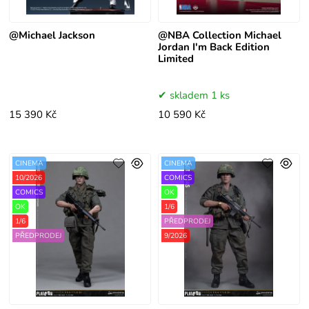
@Michael Jackson
@NBA Collection Michael
Jordan I'm Back Edition
Limited
skladem 1 ks
15 390 Kč
10 590 Kč
CINEMA
CINEMA
10/2026
COMICS
COMICS
OK
OK
1/6
1/6
PŘEDPRODEJ
PŘEDPRODEJ
9/2026