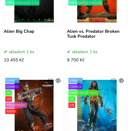
PŘEDOBJEDNÁN 1 KS
PŘEDOBJEDNÁN 1 KS
Alien Big Chap
Alien vs. Predator Broken
Tusk Predator
skladem 1 ks
skladem 1 ks
10 455 Kč
9 700 Kč
CINEMA
CINEMA
COMICS
COMICS
OK
IHNED ODESÍLÁME
1/6
OK
PŘEDPRODEJ
1/6
5/2026