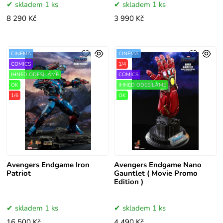
skladem 1 ks
skladem 1 ks
8 290 Kč
3 990 Kč
CINEMA
CINEMA
COMICS
1/4
IHNED ODESÍLÁME
COMICS
OK
IHNED ODESÍLÁME
1/6
OK
Avengers Endgame Iron
Avengers Endgame Nano
Patriot
Gauntlet ( Movie Promo
Edition )
skladem 1 ks
skladem 1 ks
16 500 Kč
4 490 Kč