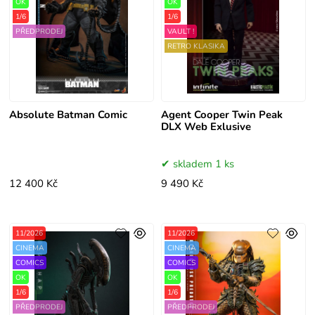
OK
OK
1/6
1/6
PŘEDPRODEJ
VAULT !
RETRO KLASIKA
Absolute Batman Comic
Agent Cooper Twin Peak
DLX Web Exlusive
skladem 1 ks
12 400 Kč
9 490 Kč
11/2026
11/2026
CINEMA
CINEMA
COMICS
COMICS
OK
OK
1/6
1/6
PŘEDPRODEJ
PŘEDPRODEJ