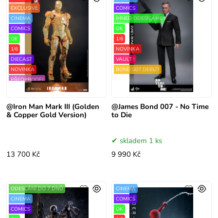
EXCLUSIVE
COMICS
CINEMA
IHNED ODESÍLÁME
COMICS
OK
OK
1/6
1/6
NOVINKA
DIECAST
VAULT !
NOVINKA
BOND 007 DEBUT
PŘEDPRODEJ
VAULT !
@Iron Man Mark III (Golden
@James Bond 007 - No Time
& Copper Gold Version)
to Die
skladem 1 ks
13 700 Kč
9 990 Kč
ODESLÁNÍ DO 7 DNŮ
CINEMA
CINEMA
COMICS
COMICS
OK