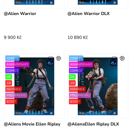
@Alien Warrior
@Alien Warrior DLX
9 900 Kč
10 890 Kč
CINEMA
CINEMA
ANNIVERSARY
ANNIVERSARY
COMICS
COMICS
OK
OK
1/6
1/6
NOVINKA
NOVINKA
PŘEDPRODEJ
PŘEDPRODEJ
8/2027
8/2027
@Aliens Movie Ellen Ripley
@AliensEllen Ripley DLX