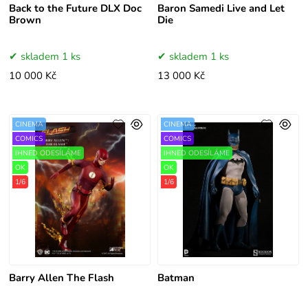
Back to the Future DLX Doc
Baron Samedi Live and Let
Brown
Die
skladem 1 ks
skladem 1 ks
10 000 Kč
13 000 Kč
CINEMA
CINEMA
COMICS
COMICS
IHNED ODESÍLÁME
IHNED ODESÍLÁME
OK
OK
1/6
1/6
Barry Allen The Flash
Batman