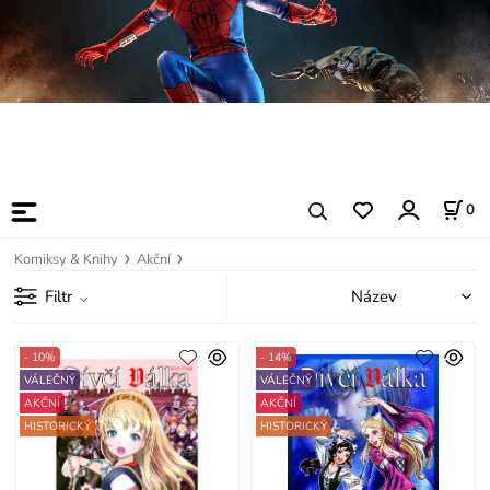
0
Komiksy & Knihy
Akční
Filtr
- 10%
- 14%
VÁLEČNÝ
VÁLEČNÝ
AKČNÍ
AKČNÍ
HISTORICKÝ
HISTORICKÝ