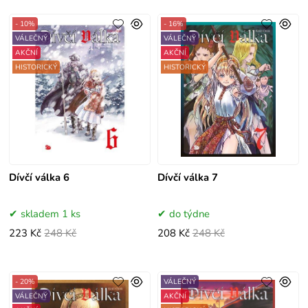
- 10%
- 16%
VÁLEČNÝ
VÁLEČNÝ
AKČNÍ
AKČNÍ
HISTORICKÝ
HISTORICKÝ
Dívčí válka 6
Dívčí válka 7
skladem 1 ks
do týdne
223 Kč
248 Kč
208 Kč
248 Kč
- 20%
VÁLEČNÝ
VÁLEČNÝ
AKČNÍ