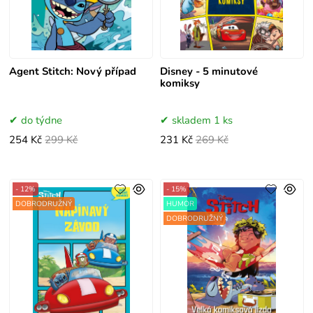
Agent Stitch: Nový případ
Disney - 5 minutové
komiksy
do týdne
skladem 1 ks
254 Kč
299 Kč
231 Kč
269 Kč
- 12%
- 15%
DOBRODRUŽNÝ
HUMOR
DOBRODRUŽNÝ