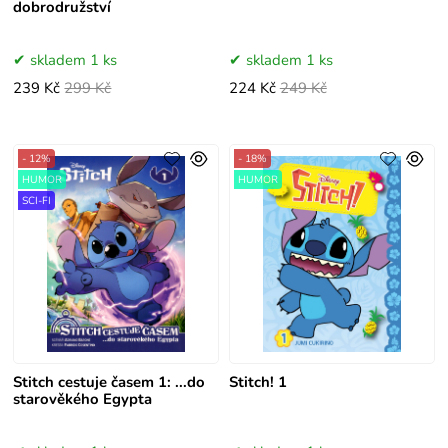
dobrodružství
skladem 1 ks
skladem 1 ks
239 Kč
299 Kč
224 Kč
249 Kč
- 12%
- 18%
HUMOR
HUMOR
SCI-FI
Stitch cestuje časem 1: ...do
Stitch! 1
starověkého Egypta