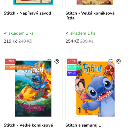
Stitch - Napínavý závod
Stitch - Velká komiksová
jízda
skladem 1 ks
skladem 1 ks
219 Kč
249 Kč
254 Kč
299 Kč
- 20%
- 10%
DOBRODRUŽNÝ
HUMOR
SCI-FI
Stitch - Velké komiksové
Stitch a samuraj 1