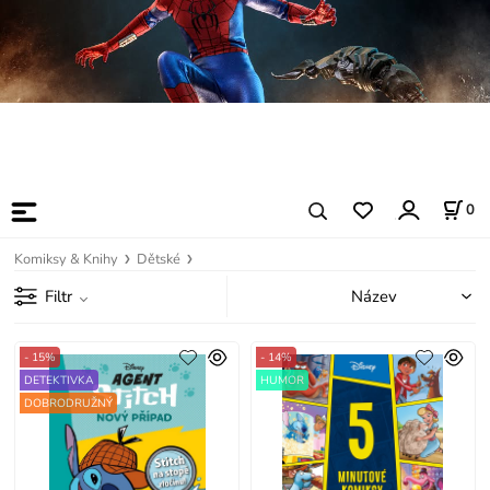
0
Komiksy & Knihy
Dětské
Filtr
- 15%
- 14%
DETEKTIVKA
HUMOR
DOBRODRUŽNÝ