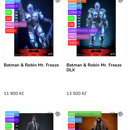
CINEMA
EXCLUSIVE
COMICS
CINEMA
OK
COMICS
1/6
OK
PŘEDPRODEJ
1/6
5/2026
LIMITOVANÁ EDICE
PŘEDPRODEJ
5/2026
Batman & Robin Mr. Freeze
Batman & Robin Mr. Freeze
DLX
11 900 Kč
13 500 Kč
CINEMA
ODESLÁNÍ DO 7 DNŮ
COMICS
CINEMA
OK
1/4