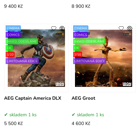
9 400 Kč
8 900 Kč
CINEMA
CINEMA
COMICS
COMICS
IHNED ODESÍLÁME
IHNED ODESÍLÁME
OK
OK
1/10
1/10
LIMITOVANÁ EDICE
LIMITOVANÁ EDICE
AEG Captain America DLX
AEG Groot
skladem 1 ks
skladem 1 ks
5 500 Kč
4 600 Kč