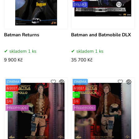
DELUXE
Batman Returns
Batman and Batmobile DLX
skladem 1 ks
skladem 1 ks
9 900 Kč
35 700 Kč
CINEMA
CINEMA
6/2027
6/2027
OK
OK
1/6
1/6
PŘEDPRODEJ
PŘEDPRODEJ