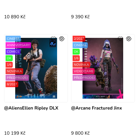
10 890 Kč
9 390 Kč
CINEMA
2/2027
ANNIVERSARY
CINEMA
COMICS
OK
OK
1/6
1/6
NOVINKA
NOVINKA
VIDEOGAME
PŘEDPRODEJ
PŘEDPRODEJ
8/2027
@AliensEllen Ripley DLX
@Arcane Fractured Jinx
10 199 Kč
9 800 Kč