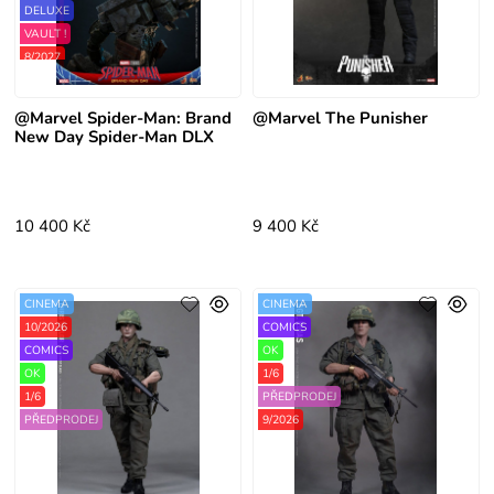
DELUXE
VAULT !
8/2027
@Marvel Spider-Man: Brand
@Marvel The Punisher
New Day Spider-Man DLX
10 400 Kč
9 400 Kč
CINEMA
CINEMA
10/2026
COMICS
COMICS
OK
OK
1/6
1/6
PŘEDPRODEJ
PŘEDPRODEJ
9/2026