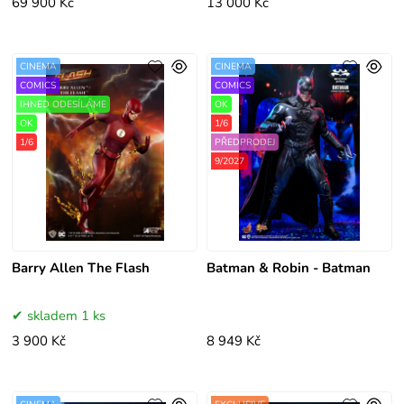
69 900 Kč
13 000 Kč
CINEMA
CINEMA
COMICS
COMICS
IHNED ODESÍLÁME
OK
OK
1/6
1/6
PŘEDPRODEJ
9/2027
Barry Allen The Flash
Batman & Robin - Batman
skladem 1 ks
3 900 Kč
8 949 Kč