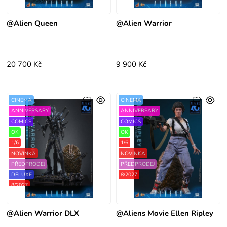
@Alien Queen
@Alien Warrior
20 700 Kč
9 900 Kč
CINEMA
CINEMA
ANNIVERSARY
ANNIVERSARY
COMICS
COMICS
OK
OK
1/6
1/6
NOVINKA
NOVINKA
PŘEDPRODEJ
PŘEDPRODEJ
DELUXE
8/2027
8/2027
@Alien Warrior DLX
@Aliens Movie Ellen Ripley