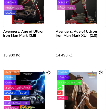
DIECAST
DIECAST
PŘEDPRODEJ
PŘEDPRODEJ
DELUXE
Avengers: Age of Ultron
Avengers: Age of Ultron
Iron Man Mark XLIII
Iron Man Mark XLIII (2.0)
15 900 Kč
14 490 Kč
EXCLUSIVE
CINEMA
CINEMA
COMICS
COMICS
IHNED ODESÍLÁME
3 SPECIÁLNÍ DÁRKY
OK
ZÁLOHA PŘEDEM !
1/6
1/6
VAULT !
LIMITOVANÁ EDICE
NA DOTAZ