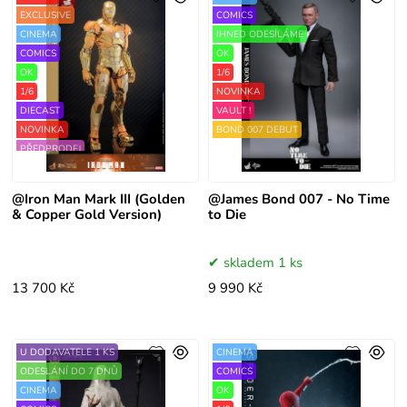
EXCLUSIVE
COMICS
CINEMA
IHNED ODESÍLÁME
COMICS
OK
OK
1/6
1/6
NOVINKA
DIECAST
VAULT !
NOVINKA
BOND 007 DEBUT
PŘEDPRODEJ
VAULT !
@Iron Man Mark III (Golden
@James Bond 007 - No Time
& Copper Gold Version)
to Die
skladem 1 ks
13 700 Kč
9 990 Kč
U DODAVATELE 1 KS
CINEMA
ODESLÁNÍ DO 7 DNŮ
COMICS
CINEMA
OK