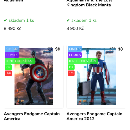
Aquaman
Aquaman and the Lost
Kingdom Black Manta
skladem 1 ks
skladem 1 ks
8 490 Kč
8 900 Kč
CINEMA
CINEMA
COMICS
COMICS
IHNED ODESÍLÁME
IHNED ODESÍLÁME
OK
OK
1/6
1/6
Avengers Endgame Captain
Avengers Endgame Captain
America
America 2012