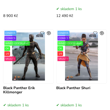
skladem 1 ks
8 900 Kč
12 490 Kč
CINEMA
CINEMA
COMICS
COMICS
IHNED ODESÍLÁME
IHNED ODESÍLÁME
OK
OK
1/6
1/6
VAULT !
VAULT !
Black Panther Erik
Black Panther Shuri
Killmonger
skladem 1 ks
skladem 1 ks