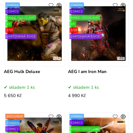
CINEMA
CINEMA
COMICS
COMICS
IHNED ODESÍLÁME
IHNED ODESÍLÁME
OK
OK
1/10
1/10
LIMITOVANÁ EDICE
LIMITOVANÁ EDICE
AEG Hulk Deluxe
AEG I am Iron Man
skladem 1 ks
skladem 1 ks
5 650 Kč
4 990 Kč
EXCLUSIVE
CINEMA
CINEMA
COMICS
COMICS
IHNED ODESÍLÁME