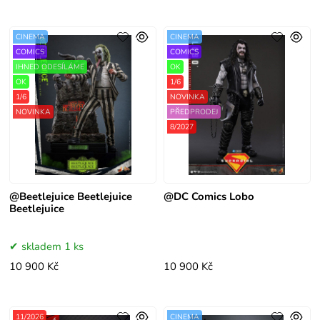
CINEMA
CINEMA
COMICS
COMICS
IHNED ODESÍLÁME
OK
OK
1/6
1/6
NOVINKA
NOVINKA
PŘEDPRODEJ
8/2027
@Beetlejuice Beetlejuice
@DC Comics Lobo
Beetlejuice
skladem 1 ks
10 900 Kč
10 900 Kč
11/2026
CINEMA