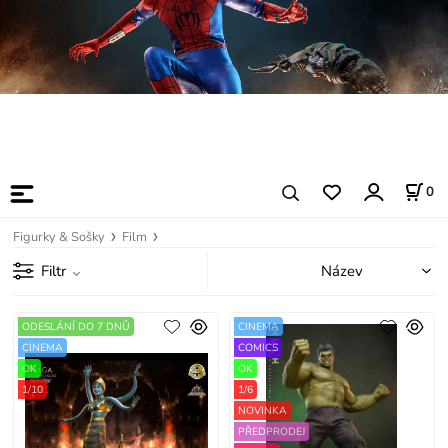
0
Figurky & Sošky
Film
Filtr
ODESLÁNÍ DO 7 DNŮ
CINEMA
CINEMA
COMICS
OK
OK
1/10
1/6
NOVINKA
PŘEDPRODEJ