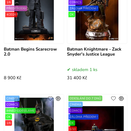
1/6
COMICS
PŘEDPRODEJ
ZÁLOHA PŘEDEM !
4/2026
OK
Batman Begins Scarecrow
Batman Knightmare - Zack
2.0
Snyder's Justice League
skladem 1 ks
8 900 Kč
31 400 Kč
CINEMA
ODESLÁNÍ DO 7 DNŮ
COMICS
CINEMA
IHNED ODESÍLÁME
COMICS
OK
ZÁLOHA PŘEDEM !
1/6
OK
1/10