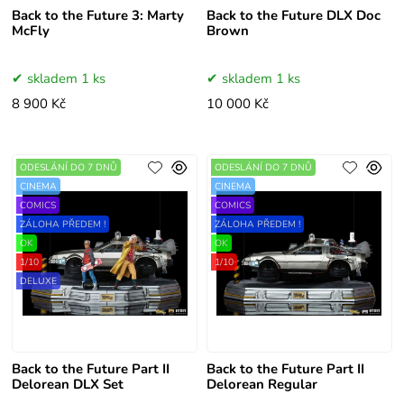
Back to the Future 3: Marty
Back to the Future DLX Doc
McFly
Brown
skladem 1 ks
skladem 1 ks
8 900 Kč
10 000 Kč
ODESLÁNÍ DO 7 DNŮ
ODESLÁNÍ DO 7 DNŮ
CINEMA
CINEMA
COMICS
COMICS
ZÁLOHA PŘEDEM !
ZÁLOHA PŘEDEM !
OK
OK
1/10
1/10
DELUXE
Back to the Future Part II
Back to the Future Part II
Delorean DLX Set
Delorean Regular