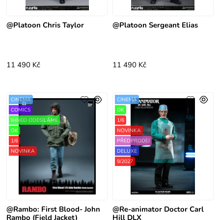
@Platoon Chris Taylor
@Platoon Sergeant Elias
11 490 Kč
11 490 Kč
CINEMA
CINEMA
COMICS
OK
IHNED ODESÍLÁME
1/6
OK
NOVINKA
1/6
PŘEDPRODEJ
NOVINKA
DELUXE
9/2027
@Rambo: First Blood- John
@Re-animator Doctor Carl
Rambo (Field Jacket)
Hill DLX