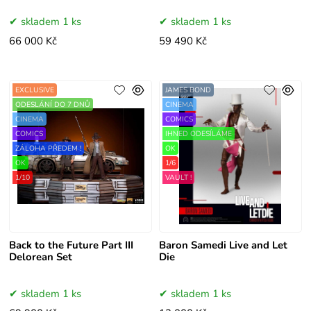
skladem 1 ks
skladem 1 ks
66 000 Kč
59 490 Kč
EXCLUSIVE
JAMES BOND
ODESLÁNÍ DO 7 DNŮ
CINEMA
CINEMA
COMICS
COMICS
IHNED ODESÍLÁME
ZÁLOHA PŘEDEM !
OK
OK
1/6
1/10
VAULT !
Back to the Future Part III
Baron Samedi Live and Let
Delorean Set
Die
skladem 1 ks
skladem 1 ks