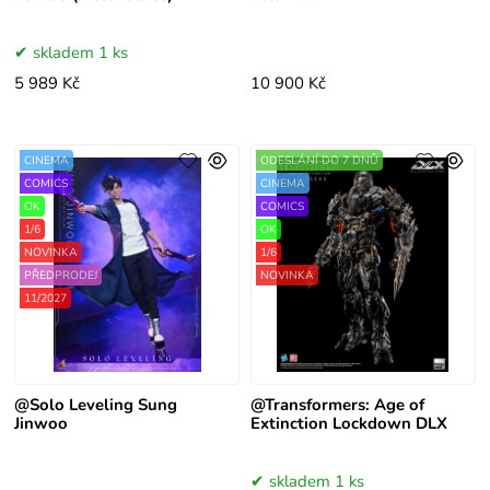
skladem 1 ks
5 989 Kč
10 900 Kč
CINEMA
ODESLÁNÍ DO 7 DNŮ
COMICS
CINEMA
OK
COMICS
1/6
OK
NOVINKA
1/6
PŘEDPRODEJ
NOVINKA
11/2027
@Solo Leveling Sung
@Transformers: Age of
Jinwoo
Extinction Lockdown DLX
skladem 1 ks