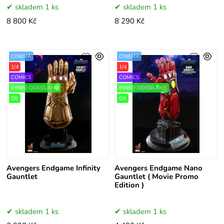
skladem 1 ks
skladem 1 ks
8 800 Kč
8 290 Kč
CINEMA
CINEMA
1/4
1/4
COMICS
COMICS
IHNED ODESÍLÁME
IHNED ODESÍLÁME
OK
OK
Avengers Endgame Infinity
Avengers Endgame Nano
Gauntlet
Gauntlet ( Movie Promo
Edition )
skladem 1 ks
skladem 1 ks