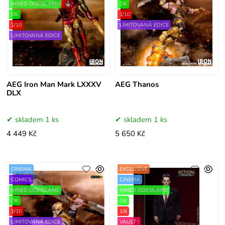
IHNED ODESÍLÁME
OK
OK
1/10
1/10
LIMITOVANÁ EDICE
LIMITOVANÁ EDICE
AEG Iron Man Mark LXXXV
AEG Thanos
DLX
skladem 1 ks
skladem 1 ks
4 449 Kč
5 650 Kč
CINEMA
EXCLUSIVE
COMICS
CINEMA
IHNED ODESÍLÁME
IHNED ODESÍLÁME
OK
OK
1/10
1/6
LIMITOVANÁ EDICE
VAULT !