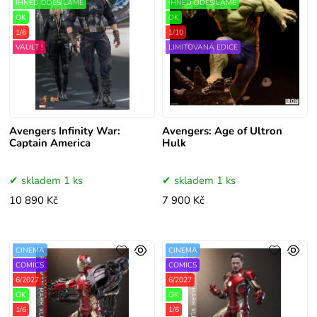
IHNED ODESÍLÁME
IHNED ODESÍLÁME
OK
OK
1/6
1/10
VAULT !
LIMITOVANÁ EDICE
Avengers Infinity War:
Avengers: Age of Ultron
Captain America
Hulk
skladem 1 ks
skladem 1 ks
10 890 Kč
7 900 Kč
CINEMA
CINEMA
COMICS
COMICS
6/2027
6/2027
OK
OK
1/6
1/6