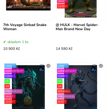
VAULT !
11/2027
7th Voyage Sinbad Snake
@ HULK - Marvel Spider-
Woman
Man Brand New Day
skladem 1 ks
10 900 Kč
14 590 Kč
CINEMA
CINEMA
ANNIVERSARY
ANNIVERSARY
COMICS
COMICS
OK
OK
1/6
1/6
PŘEDPRODEJ
NOVINKA
VAULT !
PŘEDPRODEJ
11/2027
8/2027