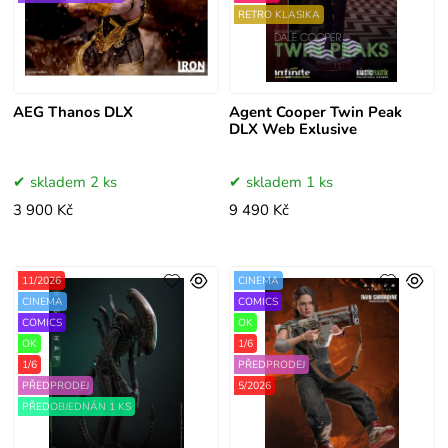
RETRO KLASIKA
AEG Thanos DLX
Agent Cooper Twin Peak
DLX Web Exlusive
skladem 2 ks
skladem 1 ks
3 900 Kč
9 490 Kč
11/2026
CINEMA
CINEMA
COMICS
COMICS
OK
OK
1/6
1/6
PŘEDPRODEJ
PŘEDPRODEJ
5/2026
PŘEDOBJEDNÁN 1 KS