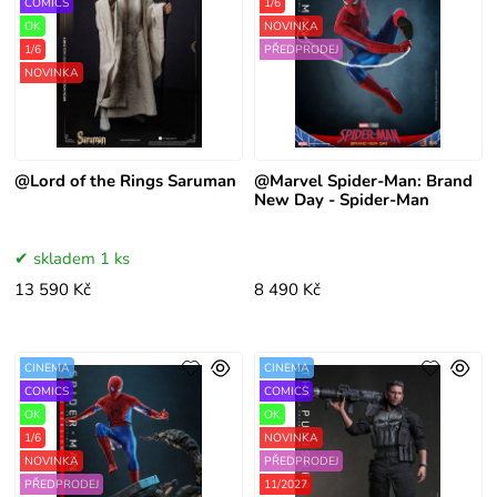
COMICS
1/6
OK
NOVINKA
1/6
PŘEDPRODEJ
NOVINKA
@Lord of the Rings Saruman
@Marvel Spider-Man: Brand
New Day - Spider-Man
skladem 1 ks
13 590 Kč
8 490 Kč
CINEMA
CINEMA
COMICS
COMICS
OK
OK
1/6
NOVINKA
NOVINKA
PŘEDPRODEJ
PŘEDPRODEJ
11/2027