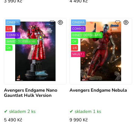
3 990 Kč
4 490 Kč
CINEMA
CINEMA
1/4
COMICS
COMICS
IHNED ODESÍLÁME
IHNED ODESÍLÁME
OK
OK
1/6
VAULT !
Avengers Endgame Nano
Avengers Endgame Nebula
Gauntlet Hulk Version
skladem 2 ks
skladem 1 ks
5 490 Kč
9 990 Kč