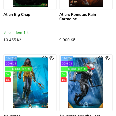
Alien Big Chap
Alien: Romulus Rain
Carradine
skladem 1 ks
10 455 Kč
9 900 Kč
CINEMA
CINEMA
COMICS
COMICS
IHNED ODESÍLÁME
IHNED ODESÍLÁME
OK
OK
1/6
1/6