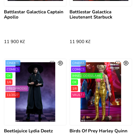
Battlestar Galactica Captain
Battlestar Galactica
Apollo
Lieutenant Starbuck
11 900 Kč
11 900 Kč
CINEMA
CINEMA
COMICS
COMICS
OK
IHNED ODESÍLÁME
1/6
OK
PŘEDPRODEJ
1/6
11/2027
VAULT !
Beetlejuice Lydia Deetz
Birds Of Prey Harley Quinn