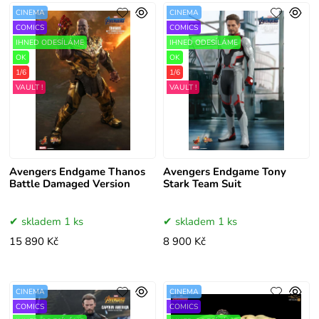
CINEMA
CINEMA
COMICS
COMICS
IHNED ODESÍLÁME
IHNED ODESÍLÁME
OK
OK
1/6
1/6
VAULT !
VAULT !
Avengers Endgame Thanos
Avengers Endgame Tony
Battle Damaged Version
Stark Team Suit
skladem 1 ks
skladem 1 ks
15 890 Kč
8 900 Kč
CINEMA
CINEMA
COMICS
COMICS