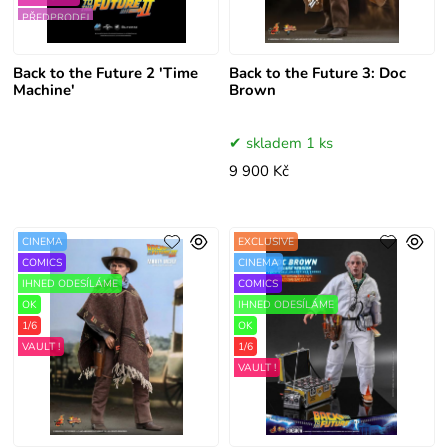
PŘEDPRODEJ
6/2026
Back to the Future 2 'Time
Back to the Future 3: Doc
Machine'
Brown
skladem 1 ks
9 900 Kč
CINEMA
EXCLUSIVE
COMICS
CINEMA
IHNED ODESÍLÁME
COMICS
OK
IHNED ODESÍLÁME
1/6
OK
VAULT !
1/6
VAULT !