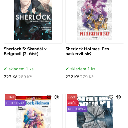
Sherlock 5: Skandál v
Sherlock Holmes: Pes
Belgrávii (2. část)
baskervillský
skladem 1 ks
skladem 1 ks
223 Kč
269 Kč
232 Kč
279 Kč
- 16%
- 27%
DETEKTIVKA
AKČNÍ
DETEKTIVKA