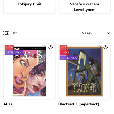
Tokijský Ghúl
Večeře s vrahem
Lewellynem
Filtr
- 10%
- 5%
DETEKTIVKA
AKČNÍ
DETEKTIVKA
Alias
Blacksad 2 (paperback)