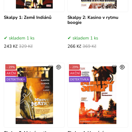
Skalpy 1: Země Indiánů
Skalpy 2: Kasino v rytmu
boogie
skladem 1 ks
skladem 1 ks
243 Kč
329 Kč
266 Kč
369 Kč
- 29%
- 29%
AKČNÍ
AKČNÍ
DETEKTIVKA
DETEKTIVKA