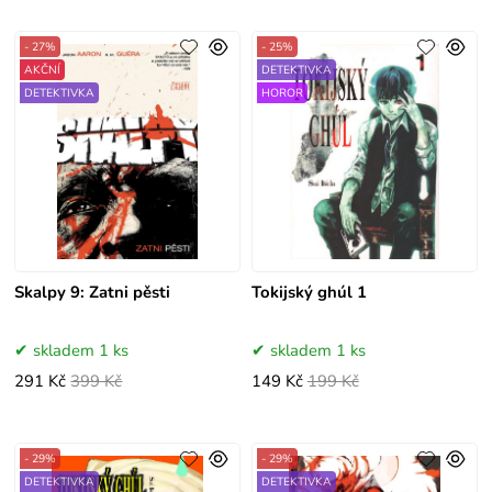
- 27%
- 25%
AKČNÍ
DETEKTIVKA
DETEKTIVKA
HOROR
Skalpy 9: Zatni pěsti
Tokijský ghúl 1
skladem 1 ks
skladem 1 ks
291 Kč
399 Kč
149 Kč
199 Kč
- 29%
- 29%
DETEKTIVKA
DETEKTIVKA