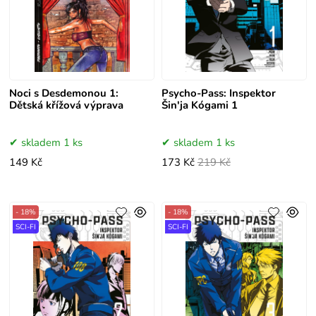
Noci s Desdemonou 1:
Psycho-Pass: Inspektor
Dětská křížová výprava
Šin'ja Kógami 1
skladem 1 ks
skladem 1 ks
149 Kč
173 Kč
219 Kč
- 18%
- 18%
SCI-FI
SCI-FI