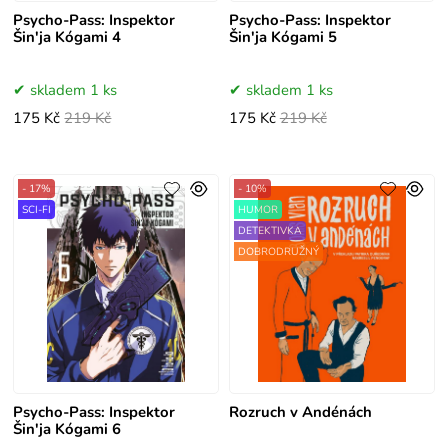
Psycho-Pass: Inspektor
Psycho-Pass: Inspektor
Šin'ja Kógami 4
Šin'ja Kógami 5
skladem 1 ks
skladem 1 ks
175 Kč
219 Kč
175 Kč
219 Kč
- 17%
- 10%
SCI-FI
HUMOR
DETEKTIVKA
DOBRODRUŽNÝ
Psycho-Pass: Inspektor
Rozruch v Andénách
Šin'ja Kógami 6