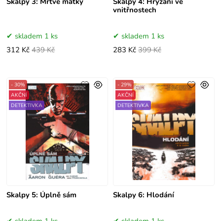
Skalpy 3: Mrtvé matky
Skalpy 4: Hryzání ve
vnitřnostech
skladem 1 ks
skladem 1 ks
312 Kč
439 Kč
283 Kč
399 Kč
- 30%
- 29%
AKČNÍ
AKČNÍ
DETEKTIVKA
DETEKTIVKA
Skalpy 5: Úplně sám
Skalpy 6: Hlodání