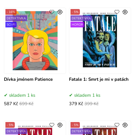
- 16%
- 5%
DETEKTIVKA
DETEKTIVKA
SCI-FI
HOROR
Dívka jménem Patience
Fatale 1: Smrt je mi v patách
skladem 1 ks
skladem 1 ks
587 Kč
699 Kč
379 Kč
399 Kč
- 5%
- 5%
DETEKTIVKA
DETEKTIVKA