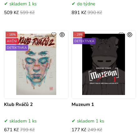
skladem 1 ks
do týdne
509 Kč
599 Kč
891 Kč
990 Kč
- 16%
- 29%
AKČNÍ
DETEKTIVKA
DETEKTIVKA
Klub Rváčů 2
Muzeum 1
skladem 1 ks
skladem 1 ks
671 Kč
799 Kč
177 Kč
249 Kč