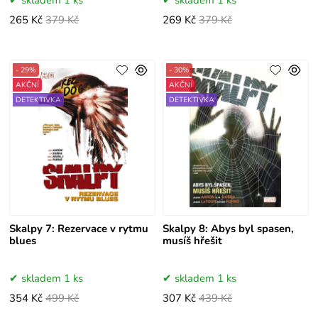
skladem 1 ks
skladem 1 ks
265 Kč
379 Kč
269 Kč
379 Kč
- 29%
- 30%
AKČNÍ
AKČNÍ
DETEKTIVKA
DETEKTIVKA
Skalpy 7: Rezervace v rytmu
Skalpy 8: Abys byl spasen,
blues
musíš hřešit
skladem 1 ks
skladem 1 ks
354 Kč
499 Kč
307 Kč
439 Kč