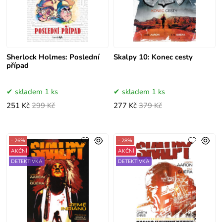
Sherlock Holmes: Poslední
Skalpy 10: Konec cesty
případ
skladem 1 ks
skladem 1 ks
251 Kč
299 Kč
277 Kč
379 Kč
- 26%
- 28%
AKČNÍ
AKČNÍ
DETEKTIVKA
DETEKTIVKA