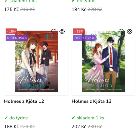
skladem 1 ks
do týdne
175 Kč
219 Kč
194 Kč
228 Kč
- 18%
- 12%
DETEKTIVKA
DETEKTIVKA
Holmes z Kjóta 12
Holmes z Kjóta 13
do týdne
skladem 1 ks
188 Kč
229 Kč
202 Kč
230 Kč