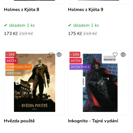
Holmes z Kjóta 8
Holmes z Kjóta 9
skladem 1 ks
skladem 1 ks
173 Kč
219 Kč
175 Kč
219 Kč
- 15%
- 10%
AKČNÍ
AKČNÍ
DOBRODRUŽNÝ
DETEKTIVKA
WESTERN
Hvězda pouště
Inkognito - Tajné vydání