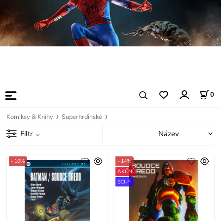
0
Komiksy & Knihy
Superhrdinské
Filtr
- 10%
- 14%
AKČNÍ
SCI-FI