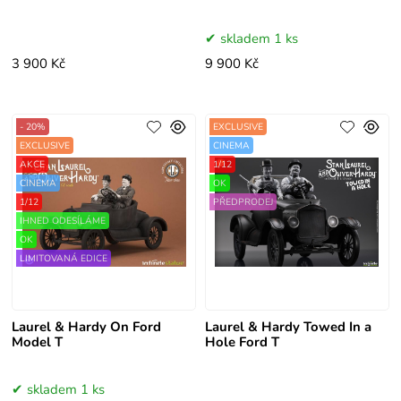
skladem 1 ks
3 900 Kč
9 900 Kč
- 20%
EXCLUSIVE
EXCLUSIVE
CINEMA
AKCE
1/12
CINEMA
OK
1/12
PŘEDPRODEJ
IHNED ODESÍLÁME
OK
LIMITOVANÁ EDICE
Laurel & Hardy On Ford
Laurel & Hardy Towed In a
Model T
Hole Ford T
skladem 1 ks