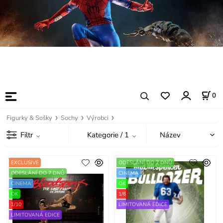
0
Figurky & Sošky
Sochy
Výrobci
Filtr
Kategorie
/ 1
EXCLUSIVE
ODESLÁNÍ DO 7 DNŮ
ODESLÁNÍ DO 7 DNŮ
CINEMA
CINEMA
OK
OK
1/6
1/10
LIMITOVANÁ EDICE
LIMITOVANÁ EDICE