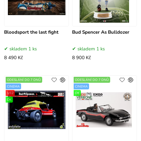
Bloodsport the last fight
Bud Spencer As Bulldozer
skladem 1 ks
skladem 1 ks
8 490 Kč
8 900 Kč
ODESLÁNÍ DO 7 DNŮ
ODESLÁNÍ DO 7 DNŮ
CINEMA
CINEMA
1/12
OK
OK