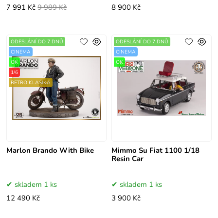
7 991 Kč
9 989 Kč
8 900 Kč
ODESLÁNÍ DO 7 DNŮ
ODESLÁNÍ DO 7 DNŮ
CINEMA
CINEMA
OK
OK
1/6
RETRO KLASIKA
Marlon Brando With Bike
Mimmo Su Fiat 1100 1/18
Resin Car
skladem 1 ks
skladem 1 ks
12 490 Kč
3 900 Kč