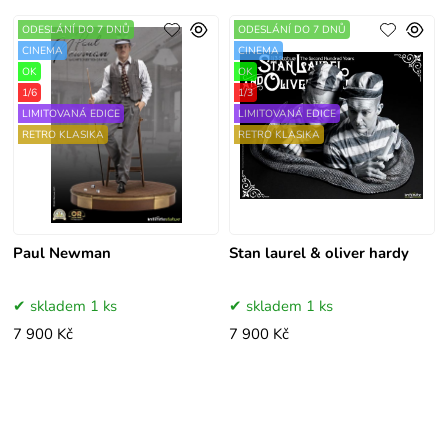
ODESLÁNÍ DO 7 DNŮ
ODESLÁNÍ DO 7 DNŮ
CINEMA
CINEMA
OK
OK
1/6
1/3
LIMITOVANÁ EDICE
LIMITOVANÁ EDICE
RETRO KLASIKA
RETRO KLASIKA
Paul Newman
Stan laurel & oliver hardy
skladem 1 ks
skladem 1 ks
7 900 Kč
7 900 Kč