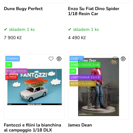
Dune Bugy Perfect
Enzo Su Fiat Dino Spider
1/18 Resin Car
skladem 1 ks
skladem 1 ks
7 900 Kč
4 490 Kč
CINEMA
CINEMA
OK
IHNED ODESÍLÁME
PŘEDPRODEJ
OK
5/2026
LIMITOVANÁ EDICE
RETRO KLASIKA
Fantozzi e filini la bianchina
James Dean
al campeggio 1/18 DLX