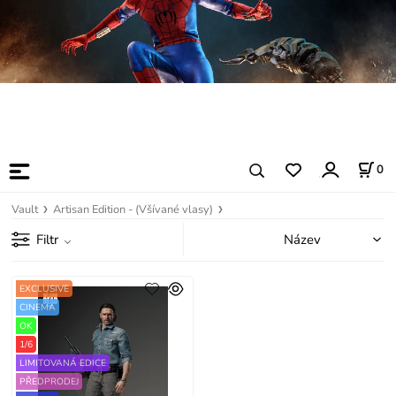
0
Vault
Artisan Edition - (Všívané vlasy)
Filtr
EXCLUSIVE
CINEMA
OK
1/6
LIMITOVANÁ EDICE
PŘEDPRODEJ