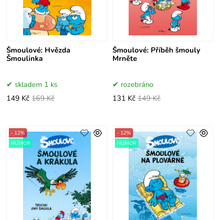
Šmoulové: Hvězda
Šmoulové: Příběh šmouly
Šmoulinka
Mrněte
skladem 1 ks
rozebráno
149 Kč
169 Kč
131 Kč
149 Kč
- 12%
- 12%
HUMOR
HUMOR