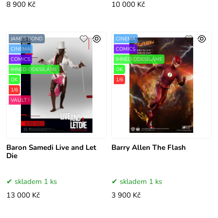
8 900 Kč
10 000 Kč
JAMES BOND
CINEMA
CINEMA
COMICS
COMICS
IHNED ODESÍLÁME
IHNED ODESÍLÁME
OK
OK
1/6
1/6
VAULT !
Baron Samedi Live and Let
Barry Allen The Flash
Die
skladem 1 ks
skladem 1 ks
13 000 Kč
3 900 Kč