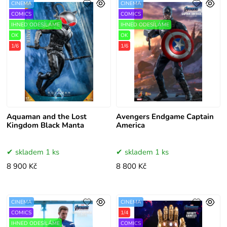
CINEMA
CINEMA
COMICS
COMICS
IHNED ODESÍLÁME
IHNED ODESÍLÁME
OK
OK
1/6
1/6
Aquaman and the Lost
Avengers Endgame Captain
Kingdom Black Manta
America
skladem 1 ks
skladem 1 ks
8 900 Kč
8 800 Kč
CINEMA
CINEMA
COMICS
1/4
IHNED ODESÍLÁME
COMICS