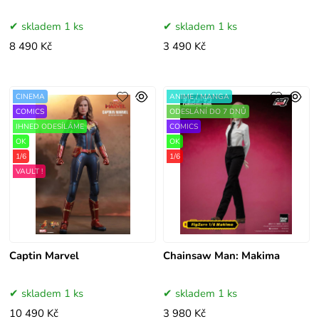
skladem 1 ks
skladem 1 ks
8 490 Kč
3 490 Kč
CINEMA
ANIME / MANGA
COMICS
ODESLÁNÍ DO 7 DNŮ
IHNED ODESÍLÁME
COMICS
OK
OK
1/6
1/6
VAULT !
Captin Marvel
Chainsaw Man: Makima
skladem 1 ks
skladem 1 ks
10 490 Kč
3 980 Kč