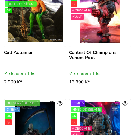
IHNED ODESÍLÁME
1/6
OK
VIDEOGAME
VAULT !
Coll Aquaman
Contest Of Champions
Venom Pool
skladem 1 ks
skladem 1 ks
2 900 Kč
13 990 Kč
ODESLÁNÍ DO 7 DNŮ
COMICS
CINEMA
IHNED ODESÍLÁME
OK
OK
1/6
1/6
VIDEOGAME
VAULT !