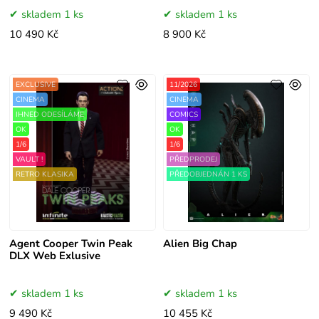
skladem 1 ks
skladem 1 ks
10 490 Kč
8 900 Kč
EXCLUSIVE
11/2026
CINEMA
CINEMA
IHNED ODESÍLÁME
COMICS
OK
OK
1/6
1/6
VAULT !
PŘEDPRODEJ
RETRO KLASIKA
PŘEDOBJEDNÁN 1 KS
Agent Cooper Twin Peak
Alien Big Chap
DLX Web Exlusive
skladem 1 ks
skladem 1 ks
9 490 Kč
10 455 Kč