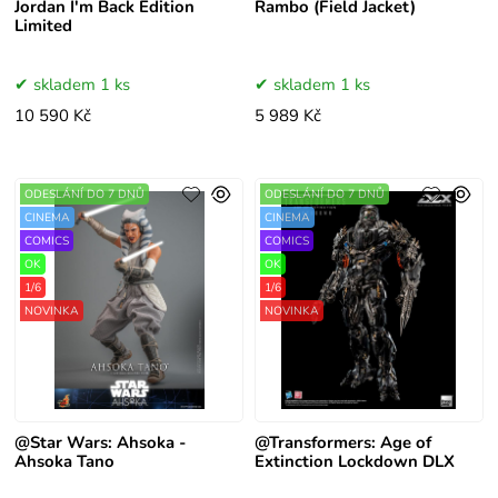
Jordan I'm Back Edition
Rambo (Field Jacket)
Limited
skladem 1 ks
skladem 1 ks
10 590 Kč
5 989 Kč
ODESLÁNÍ DO 7 DNŮ
ODESLÁNÍ DO 7 DNŮ
CINEMA
CINEMA
COMICS
COMICS
OK
OK
1/6
1/6
NOVINKA
NOVINKA
@Star Wars: Ahsoka -
@Transformers: Age of
Ahsoka Tano
Extinction Lockdown DLX