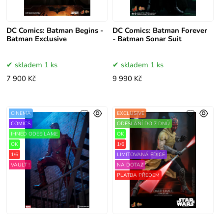
DC Comics: Batman Begins -
DC Comics: Batman Forever
Batman Exclusive
- Batman Sonar Suit
skladem 1 ks
skladem 1 ks
7 900 Kč
9 990 Kč
CINEMA
EXCLUSIVE
COMICS
ODESLÁNÍ DO 7 DNŮ
IHNED ODESÍLÁME
OK
OK
1/6
1/6
LIMITOVANÁ EDICE
VAULT !
NA DOTAZ
PLATBA PŘEDEM