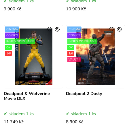
skladem 1 ks
skladem 1 ks
9 900 Kč
10 900 Kč
CINEMA
CINEMA
COMICS
COMICS
IHNED ODESÍLÁME
IHNED ODESÍLÁME
OK
OK
1/6
1/6
VAULT !
Deadpool & Wolverine
Deadpool 2 Dusty
Movie DLX
skladem 1 ks
skladem 1 ks
11 749 Kč
8 900 Kč