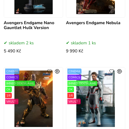
Avengers Endgame Nano
Avengers Endgame Nebula
Gauntlet Hulk Version
skladem 2 ks
skladem 1 ks
5 490 Kč
9 990 Kč
CINEMA
CINEMA
COMICS
COMICS
IHNED ODESÍLÁME
IHNED ODESÍLÁME
OK
OK
1/6
1/6
VAULT !
VAULT !