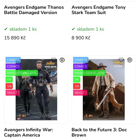
Avengers Endgame Thanos
Avengers Endgame Tony
Battle Damaged Version
Stark Team Suit
skladem 1 ks
skladem 1 ks
15 890 Kč
8 900 Kč
CINEMA
CINEMA
COMICS
COMICS
IHNED ODESÍLÁME
IHNED ODESÍLÁME
OK
OK
1/6
1/6
VAULT !
VAULT !
Avengers Infinity War:
Back to the Future 3: Doc
Captain America
Brown