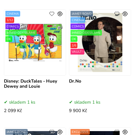
CINEMA
JAMES BOND
1/12
CINEMA
COMICS
COMICS
IHNED ODESÍLÁME
IHNED ODESÍLÁME
OK
OK
1/6
VAULT !
Disney: DuckTales - Huey
Dr.No
Dewey and Louie
skladem 1 ks
skladem 1 ks
2 099 Kč
9 900 Kč
JAMES BOND
EXCLUSIVE