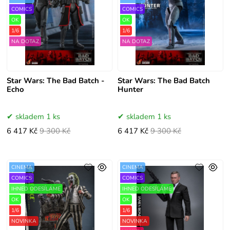
COMICS
COMICS
OK
OK
1/6
1/6
NA DOTAZ
NA DOTAZ
Star Wars: The Bad Batch -
Star Wars: The Bad Batch
Echo
Hunter
skladem 1 ks
skladem 1 ks
6 417 Kč
9 300 Kč
6 417 Kč
9 300 Kč
CINEMA
CINEMA
COMICS
COMICS
IHNED ODESÍLÁME
IHNED ODESÍLÁME
OK
OK
1/6
1/6
NOVINKA
NOVINKA