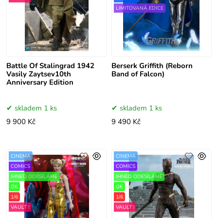
LIMITOVANÁ EDICE
Battle Of Stalingrad 1942
Berserk Griffith (Reborn
Vasily Zaytsev10th
Band of Falcon)
Anniversary Edition
skladem 1 ks
skladem 1 ks
9 900 Kč
9 490 Kč
CINEMA
CINEMA
COMICS
COMICS
IHNED ODESÍLÁME
IHNED ODESÍLÁME
OK
OK
1/6
1/6
VAULT !
VAULT !