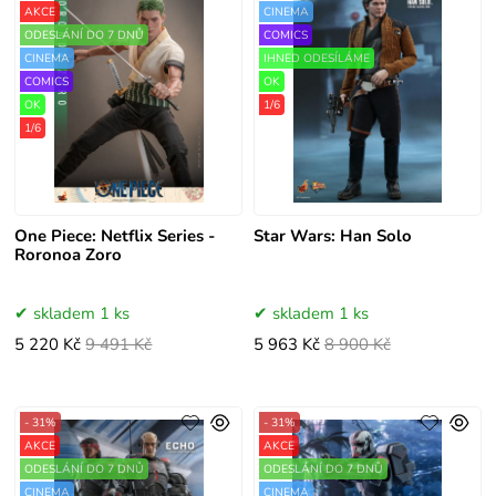
AKCE
CINEMA
ODESLÁNÍ DO 7 DNŮ
COMICS
CINEMA
IHNED ODESÍLÁME
COMICS
OK
OK
1/6
1/6
One Piece: Netflix Series -
Star Wars: Han Solo
Roronoa Zoro
skladem 1 ks
skladem 1 ks
5 220 Kč
9 491 Kč
5 963 Kč
8 900 Kč
- 31%
- 31%
AKCE
AKCE
ODESLÁNÍ DO 7 DNŮ
ODESLÁNÍ DO 7 DNŮ
CINEMA
CINEMA