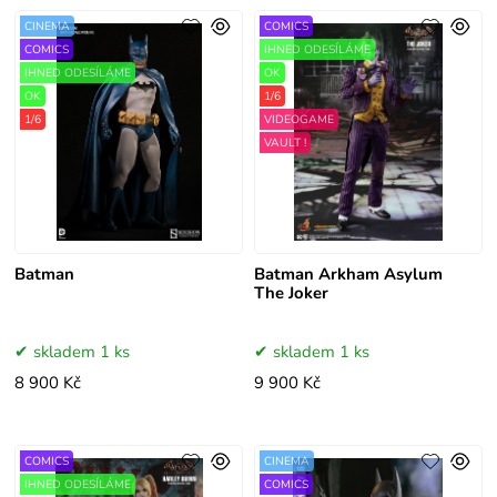
CINEMA
COMICS
COMICS
IHNED ODESÍLÁME
IHNED ODESÍLÁME
OK
OK
1/6
1/6
VIDEOGAME
VAULT !
Batman
Batman Arkham Asylum
The Joker
skladem 1 ks
skladem 1 ks
8 900 Kč
9 900 Kč
COMICS
CINEMA
IHNED ODESÍLÁME
COMICS