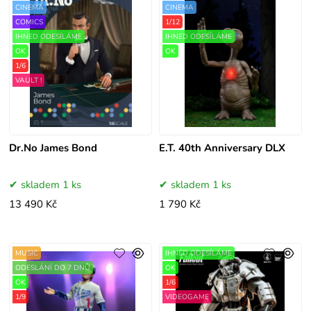
CINEMA
CINEMA
COMICS
1/12
IHNED ODESÍLÁME
IHNED ODESÍLÁME
OK
OK
1/6
VAULT !
Dr.No James Bond
E.T. 40th Anniversary DLX
skladem 1 ks
skladem 1 ks
13 490 Kč
1 790 Kč
MUSIC
IHNED ODESÍLÁME
ODESLÁNÍ DO 7 DNŮ
OK
OK
1/6
1/9
VIDEOGAME