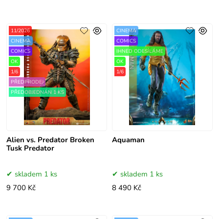
11/2026
CINEMA
CINEMA
COMICS
COMICS
IHNED ODESÍLÁME
OK
OK
1/6
1/6
PŘEDPRODEJ
PŘEDOBJEDNÁN 1 KS
Alien vs. Predator Broken
Aquaman
Tusk Predator
skladem 1 ks
skladem 1 ks
9 700 Kč
8 490 Kč