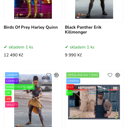
Birds Of Prey Harley Quinn
Black Panther Erik
Killmonger
skladem 1 ks
skladem 1 ks
12 490 Kč
9 990 Kč
CINEMA
ODESLÁNÍ DO 7 DNŮ
COMICS
CINEMA
IHNED ODESÍLÁME
1/12
OK
OK
1/6
VAULT !