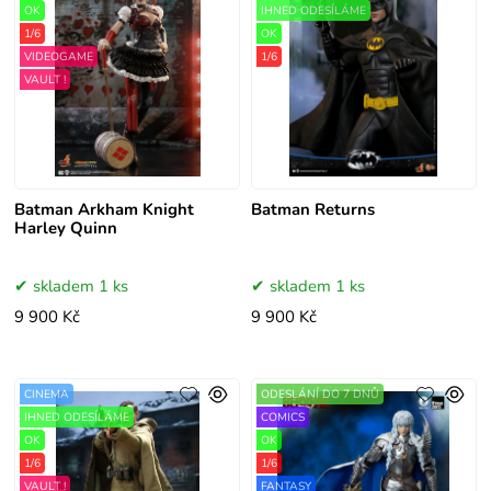
OK
IHNED ODESÍLÁME
1/6
OK
VIDEOGAME
1/6
VAULT !
Batman Arkham Knight
Batman Returns
Harley Quinn
skladem 1 ks
skladem 1 ks
9 900 Kč
9 900 Kč
CINEMA
ODESLÁNÍ DO 7 DNŮ
IHNED ODESÍLÁME
COMICS
OK
OK
1/6
1/6
VAULT !
FANTASY