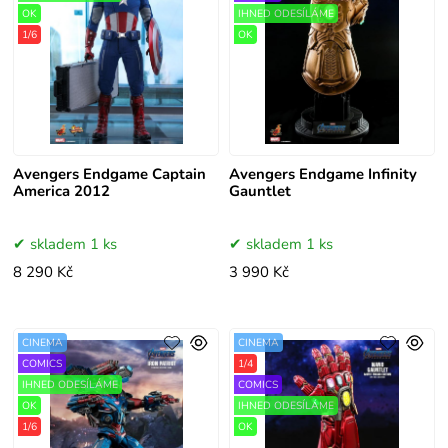
OK
IHNED ODESÍLÁME
1/6
OK
Avengers Endgame Captain
Avengers Endgame Infinity
America 2012
Gauntlet
skladem 1 ks
skladem 1 ks
8 290 Kč
3 990 Kč
CINEMA
CINEMA
COMICS
1/4
IHNED ODESÍLÁME
COMICS
OK
IHNED ODESÍLÁME
1/6
OK