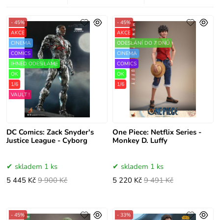
- 45%
- 45%
AKCE
AKCE
CINEMA
ODESLÁNÍ DO 7 DNŮ
COMICS
CINEMA
IHNED ODESÍLÁME
COMICS
OK
OK
1/6
1/6
VAULT !
DC Comics: Zack Snyder's
One Piece: Netflix Series -
Justice League - Cyborg
Monkey D. Luffy
skladem 1 ks
skladem 1 ks
5 445 Kč
9 900 Kč
5 220 Kč
9 491 Kč
- 45%
- 33%