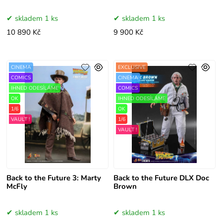
skladem 1 ks
skladem 1 ks
10 890 Kč
9 900 Kč
CINEMA
EXCLUSIVE
COMICS
CINEMA
IHNED ODESÍLÁME
COMICS
OK
IHNED ODESÍLÁME
1/6
OK
VAULT !
1/6
VAULT !
Back to the Future 3: Marty
Back to the Future DLX Doc
McFly
Brown
skladem 1 ks
skladem 1 ks