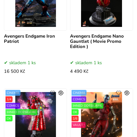
Avengers Endgame Iron
Avengers Endgame Nano
Patriot
Gauntlet ( Movie Promo
Edition )
skladem 1 ks
skladem 1 ks
16 500 Kč
4 490 Kč
CINEMA
CINEMA
1/4
COMICS
COMICS
IHNED ODESÍLÁME
IHNED ODESÍLÁME
OK
OK
1/6
VAULT !