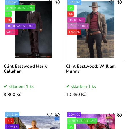
CINEMA
CINEMA
IHNED ODESÍLÁME
OK
OK
1/6
1/6
NA DOTAZ
LIMITOVANÁ EDICE
PŘEDPRODEJ
VAULT !
12/2026
Clint Eastwood Harry
Clint Eastwood: William
Callahan
Munny
skladem 1 ks
skladem 1 ks
9 900 Kč
10 390 Kč
CINEMA
COMICS
1/12
IHNED ODESÍLÁME
COMICS
OK