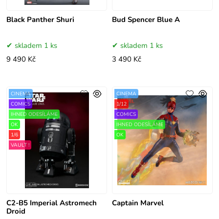
Black Panther Shuri
Bud Spencer Blue A
skladem 1 ks
skladem 1 ks
9 490 Kč
3 490 Kč
CINEMA
CINEMA
COMICS
1/12
IHNED ODESÍLÁME
COMICS
OK
IHNED ODESÍLÁME
1/6
OK
VAULT !
C2-B5 Imperial Astromech
Captain Marvel
Droid