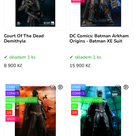
Court Of The Dead
DC Comics: Batman Arkham
Demithyle
Origins - Batman XE Suit
skladem 1 ks
skladem 1 ks
8 900 Kč
15 900 Kč
CINEMA
CINEMA
COMICS
COMICS
IHNED ODESÍLÁME
IHNED ODESÍLÁME
OK
OK
1/6
1/6
VAULT !