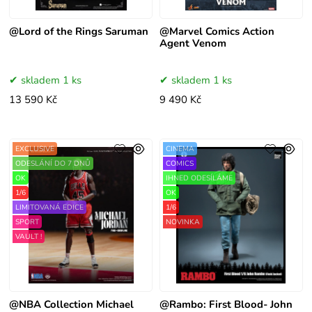
@Lord of the Rings Saruman
@Marvel Comics Action
Agent Venom
skladem 1 ks
skladem 1 ks
13 590 Kč
9 490 Kč
EXCLUSIVE
CINEMA
ODESLÁNÍ DO 7 DNŮ
COMICS
OK
IHNED ODESÍLÁME
1/6
OK
LIMITOVANÁ EDICE
1/6
SPORT
NOVINKA
VAULT !
@NBA Collection Michael
@Rambo: First Blood- John