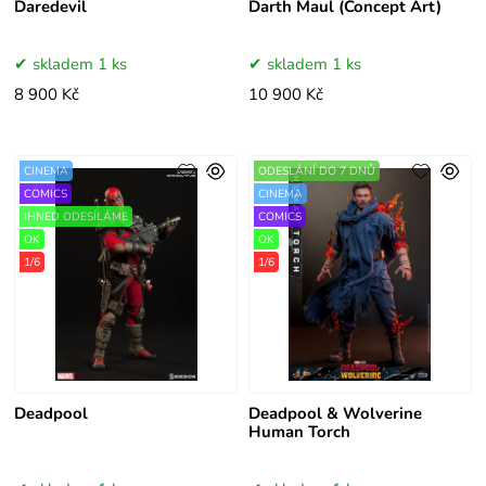
Daredevil
Darth Maul (Concept Art)
skladem 1 ks
skladem 1 ks
8 900 Kč
10 900 Kč
CINEMA
ODESLÁNÍ DO 7 DNŮ
COMICS
CINEMA
IHNED ODESÍLÁME
COMICS
OK
OK
1/6
1/6
Deadpool
Deadpool & Wolverine
Human Torch