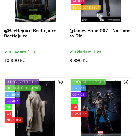
VAULT !
BOND 007 DEBUT
@Beetlejuice Beetlejuice
@James Bond 007 - No Time
Beetlejuice
to Die
skladem 1 ks
skladem 1 ks
10 900 Kč
9 990 Kč
U DODAVATELE 1 KS
ODESLÁNÍ DO 7 DNŮ
ODESLÁNÍ DO 7 DNŮ
CINEMA
CINEMA
COMICS
COMICS
OK
OK
1/6
1/6
NOVINKA
NOVINKA