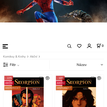
0
Komiksy & Knihy
Akční
Filtr
- 22%
- 16%
AKČNÍ
AKČNÍ
HISTORICKÝ
HISTORICKÝ