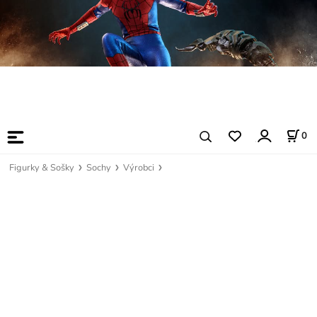
0
Figurky & Sošky
Sochy
Výrobci