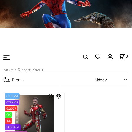
0
Vault
Diecast (Kov)
Filtr
CINEMA
COMICS
6/2027
OK
1/6
DIECAST