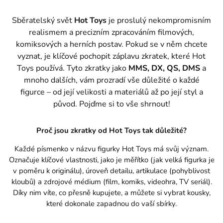
Sběratelský svět
Hot Toys
je proslulý nekompromisním
realismem a precizním zpracováním filmových,
komiksových a herních postav. Pokud se v něm chcete
vyznat, je klíčové pochopit záplavu zkratek, které Hot
Toys používá. Tyto zkratky jako
MMS, DX, QS, DMS
a
mnoho dalších, vám prozradí vše důležité o každé
figurce – od její velikosti a materiálů až po její styl a
původ. Pojďme si to vše shrnout!
Proč jsou zkratky od Hot Toys tak důležité?
Každé písmenko v názvu figurky Hot Toys má svůj význam.
Označuje klíčové vlastnosti, jako je měřítko (jak velká figurka je
v poměru k originálu), úroveň detailu, artikulace (pohyblivost
kloubů) a zdrojové médium (film, komiks, videohra, TV seriál).
Díky nim víte, co přesně kupujete, a můžete si vybrat kousky,
které dokonale zapadnou do vaší sbírky.