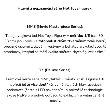
Hlavní a nejznámější série Hot Toys figurek:
MMS (Movie Masterpiece Series):
Toto je vlajková loď Hot Toys. Figurky v
měřítku 1/6
(cca 30–
33 cm) jsou proslulé
fotorealistickým ztvárněním tváří
herců,
precizně ušitými látkovými kostýmy a bohatou artikulací. Jsou to
standardy, kterými se měří kvalita sběratelských figurek z filmů.
DX (Deluxe Series):
Prémiová verze série MMS, taktéž v
měřítku 1/6
. Figurky DX
nabízejí
ještě více doplňků
, vyměnitelných hlav, speciální
podstavce (často s LED osvětlením) a pokročilé technologie,
jako je
PERS
pro pohyb očí. Jsou to exkluzivní a velmi ceněné
kousky.