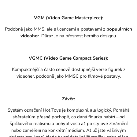
VGM (Video Game Masterpiece):
Podobně jako MMS, ale s licencemi a postavami z
populárních
videoher
. Důraz je na přesnost herního designu.
VGMC (Video Game Compact Series):
Kompaktnější a často cenově dostupnější verze figurek z
videoher, podobně jako MMSC pro filmové postavy.
Závěr:
Systém označení Hot Toys je komplexní, ale logický. Pomáhá
sběratelům přesně pochopit, co daná figurka nabízí – od
špičkového realismu a pohyblivosti až po stylové ztvárnění
nebo zaměření na konkrétní médium. Ať už jste vášnivým
sběratelem, který hledá ty nejdetailnější repliky, nebo si jen