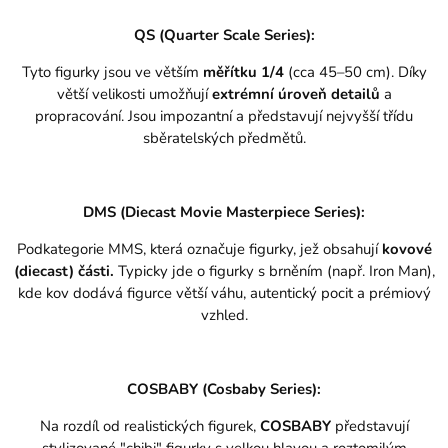
QS (Quarter Scale Series):
Tyto figurky jsou ve větším
měřítku 1/4
(cca 45–50 cm). Díky
větší velikosti umožňují
extrémní úroveň detailů
a
propracování. Jsou impozantní a představují nejvyšší třídu
sběratelských předmětů.
DMS (Diecast Movie Masterpiece Series):
Podkategorie MMS, která označuje figurky, jež obsahují
kovové
(diecast) části.
Typicky jde o figurky s brněním (např. Iron Man),
kde kov dodává figurce větší váhu, autentický pocit a prémiový
vzhled.
COSBABY (Cosbaby Series):
Na rozdíl od realistických figurek,
COSBABY
představují
stylizované "chibi" figurky s velkou hlavou a roztomilým