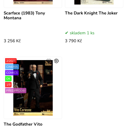
Scarface (1983) Tony
The Dark Knight The Joker
Montana
skladem 1 ks
3 256 Kč
3 790 Kč
2/2026
CINEMA
COMICS
OK
1/9
PŘEDPRODEJ
The Godfather Vito