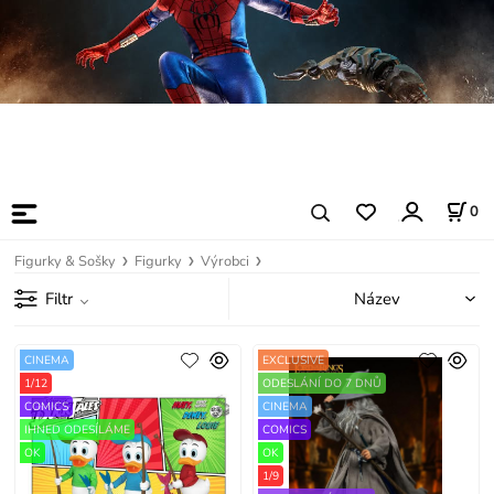
0
Figurky & Sošky
Figurky
Výrobci
Filtr
CINEMA
EXCLUSIVE
1/12
ODESLÁNÍ DO 7 DNŮ
COMICS
CINEMA
IHNED ODESÍLÁME
COMICS
OK
OK
1/9