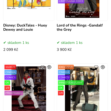
LIMITOVANÁ EDICE
Disney: DuckTales - Huey
Lord of the Rings -Gandalf
Dewey and Louie
the Grey
skladem 1 ks
skladem 1 ks
2 099 Kč
3 900 Kč
11/2026
EXCLUSIVE
CINEMA
CINEMA
COMICS
COMICS
OK
IHNED ODESÍLÁME
1/9
OK
PŘEDPRODEJ
1/9