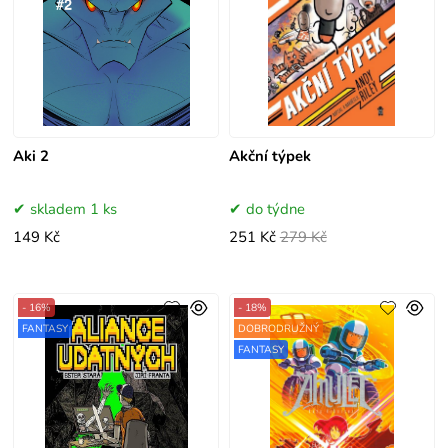
Aki 2
Akční týpek
skladem 1 ks
do týdne
149 Kč
251 Kč
279 Kč
- 16%
- 18%
FANTASY
DOBRODRUŽNÝ
FANTASY