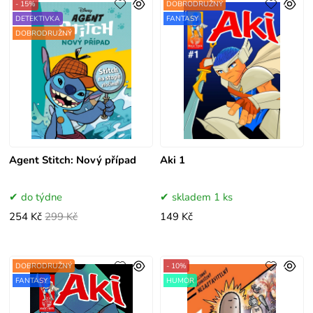
- 15%
DOBRODRUŽNÝ
DETEKTIVKA
FANTASY
DOBRODRUŽNÝ
Agent Stitch: Nový případ
Aki 1
do týdne
skladem 1 ks
254 Kč
299 Kč
149 Kč
DOBRODRUŽNÝ
- 10%
FANTASY
HUMOR