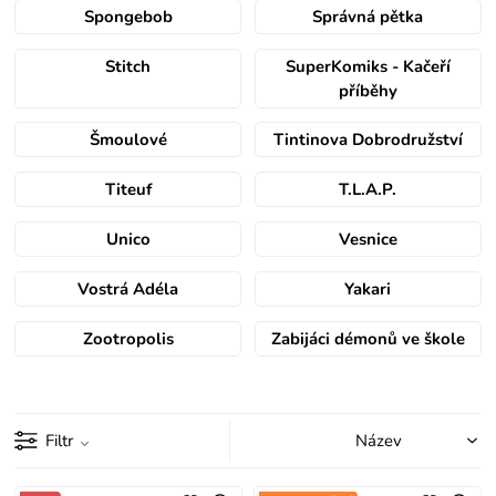
Spongebob
Správná pětka
Stitch
SuperKomiks - Kačeří
příběhy
Šmoulové
Tintinova Dobrodružství
Titeuf
T.L.A.P.
Unico
Vesnice
Vostrá Adéla
Yakari
Zootropolis
Zabijáci démonů ve škole
Filtr