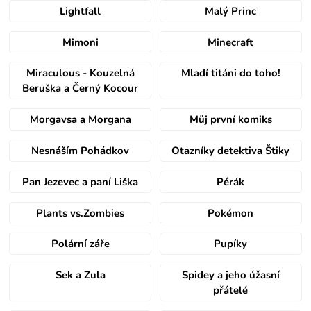
Lightfall
Malý Princ
Mimoni
Minecraft
Miraculous - Kouzelná
Mladí titáni do toho!
Beruška a Černý Kocour
Morgavsa a Morgana
Můj první komiks
Nesnáším Pohádkov
Otazníky detektiva Štiky
Pan Jezevec a paní Liška
Pérák
Plants vs.Zombies
Pokémon
Polární záře
Pupíky
Sek a Zula
Spidey a jeho úžasní
přátelé