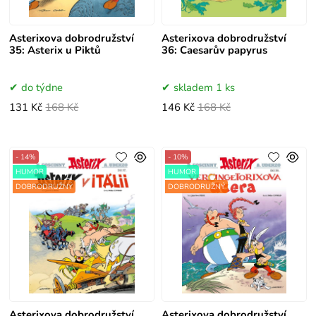
Asterixova dobrodružství
Asterixova dobrodružství
35: Asterix u Piktů
36: Caesarův papyrus
do týdne
skladem 1 ks
131 Kč
168 Kč
146 Kč
168 Kč
- 14%
- 10%
HUMOR
HUMOR
DOBRODRUŽNÝ
DOBRODRUŽNÝ
Asterixova dobrodružství
Asterixova dobrodružství