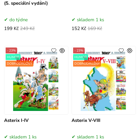
(5. speciální vydání)
do týdne
skladem 1 ks
199 Kč
249 Kč
152 Kč
169 Kč
- 23%
- 23%
HUMOR
HUMOR
DOBRODRUŽNÝ
DOBRODRUŽNÝ
Asterix I-IV
Asterix V-VIII
skladem 1 ks
skladem 1 ks