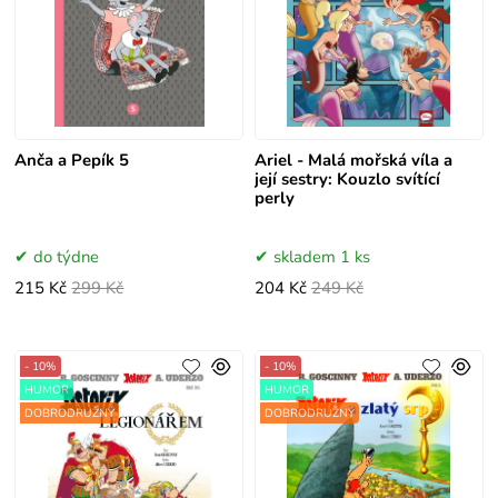
Anča a Pepík 5
Ariel - Malá mořská víla a
její sestry: Kouzlo svítící
perly
do týdne
skladem 1 ks
215 Kč
299 Kč
204 Kč
249 Kč
- 10%
- 10%
HUMOR
HUMOR
DOBRODRUŽNÝ
DOBRODRUŽNÝ