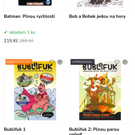
Batman: Plnou rychlostí
Bob a Bobek jedou na hory
skladem 1 ks
215 Kč
269 Kč
DOBRODRUŽNÝ
VYPRODÁNO !
Bublifuk 1
Bublifuk 2: Plnou parou
vpřed!