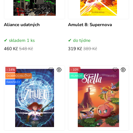
Aliance udatných
Amulet 8: Supernova
skladem 1 ks
do týdne
460 Kč
548 Kč
319 Kč
389 Kč
- 14%
- 10%
DOBRODRUŽNÝ
HUMOR
FANTASY