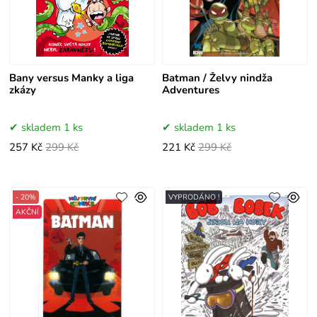
Bany versus Manky a liga
Batman / Želvy nindža
zkázy
Adventures
skladem 1 ks
skladem 1 ks
257 Kč
299 Kč
221 Kč
299 Kč
- 20%
VYPRODÁNO !
AKČNÍ