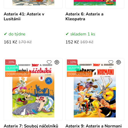
Asterix 41: Asterix v
Asterix 6: Asterix a
Lusitánii
Kleopatra
do týdne
skladem 1 ks
161 Kč
170 Kč
152 Kč
169 Kč
- 20%
- 10%
HUMOR
HUMOR
DOBRODRUŽNÝ
DOBRODRUŽNÝ
Asterix 7: Souboj náčelníků
Asterix 9: Asterix a Normani