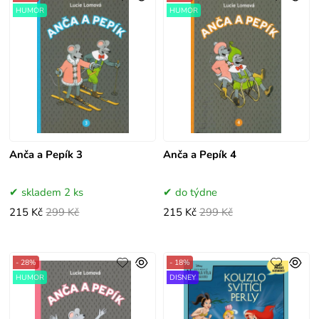
HUMOR
HUMOR
Anča a Pepík 3
Anča a Pepík 4
skladem 2 ks
do týdne
215 Kč
299 Kč
215 Kč
299 Kč
- 28%
- 18%
HUMOR
DISNEY