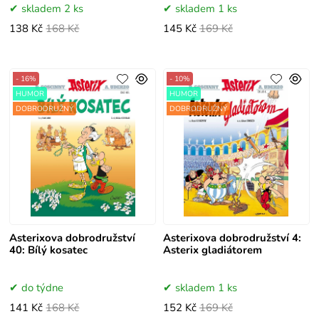
skladem 2 ks
skladem 1 ks
138 Kč
168 Kč
145 Kč
169 Kč
- 16%
- 10%
HUMOR
HUMOR
DOBRODRUŽNÝ
DOBRODRUŽNÝ
Asterixova dobrodružství
Asterixova dobrodružství 4:
40: Bílý kosatec
Asterix gladiátorem
do týdne
skladem 1 ks
141 Kč
168 Kč
152 Kč
169 Kč