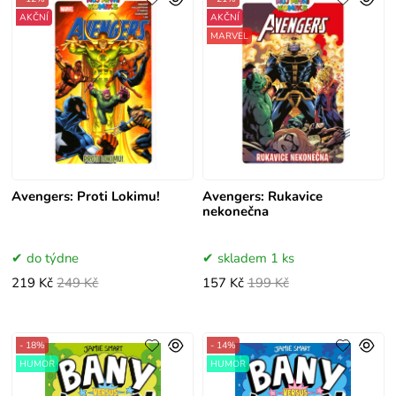
AKČNÍ
AKČNÍ
MARVEL
Avengers: Proti Lokimu!
Avengers: Rukavice
nekonečna
do týdne
skladem 1 ks
219 Kč
249 Kč
157 Kč
199 Kč
- 18%
- 14%
HUMOR
HUMOR