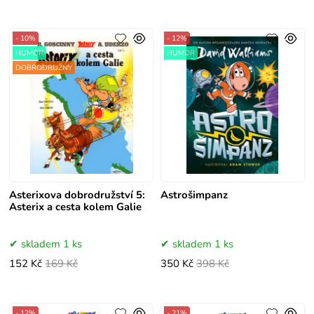
- 10%
- 12%
HUMOR
HUMOR
DOBRODRUŽNÝ
Asterixova dobrodružství 5:
Astrošimpanz
Asterix a cesta kolem Galie
skladem 1 ks
skladem 1 ks
152 Kč
169 Kč
350 Kč
398 Kč
- 12%
- 21%