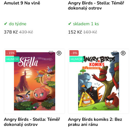
Amulet 9 Na vlně
Angry Birds - Stella: Téměř
dokonalý ostrov
do týdne
skladem 1 ks
378 Kč
439 Kč
152 Kč
169 Kč
- 15%
- 8%
HUMOR
HUMOR
Angry Birds - Stella: Téměř
Angry Birds komiks 2: Bez
dokonalý ostrov
praku ani ránu