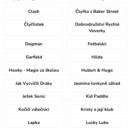
Clash
Čtyřka z Baker Street
Čtyřlístek
Dobrodružství Rychlé
Veverky
Dogman
Fotbaláci
Garfield
Hilda
Hooky - Magie za školou
Hubert & Hugo
Jak Vycvičit Draky
Jasmína lovkyně záhad
Ježek Sonic
Kid Paddle
Kočičí válečníci
Kristy a její klub
Lapka
Lucky Luke