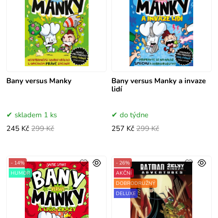
Bany versus Manky
Bany versus Manky a invaze
lidí
skladem 1 ks
do týdne
245 Kč
299 Kč
257 Kč
299 Kč
- 14%
- 26%
HUMOR
AKČNÍ
DOBRODRUŽNÝ
DELUXE