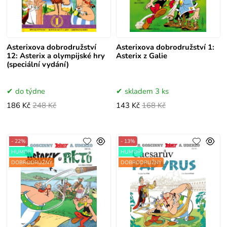
Asterixova dobrodružství
Asterixova dobrodružství 1:
12: Asterix a olympijské hry
Asterix z Galie
(speciální vydání)
do týdne
skladem 3 ks
186 Kč
248 Kč
143 Kč
168 Kč
- 22%
- 13%
HUMOR
HUMOR
DOBRODRUŽNÝ
DOBRODRUŽNÝ