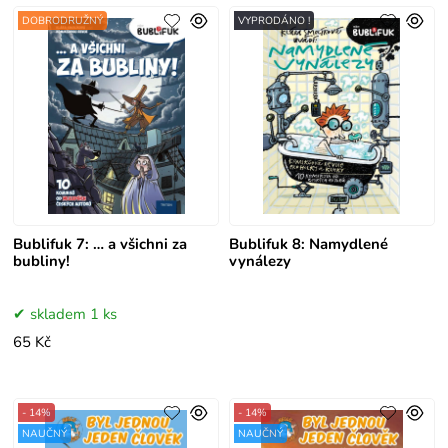
DOBRODRUŽNÝ
VYPRODÁNO !
Bublifuk 7: … a všichni za
Bublifuk 8: Namydlené
bubliny!
vynálezy
skladem 1 ks
65 Kč
- 14%
- 14%
NAUČNÝ
NAUČNÝ