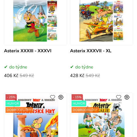
Asterix XXXIII - XXXVI
Asterix XXXVII - XL
do týdne
do týdne
406 Kč
549 Kč
428 Kč
549 Kč
- 25%
- 15%
HUMOR
HUMOR
DOBRODRUŽNÝ
DOBRODRUŽNÝ