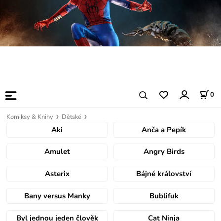
0
Komiksy & Knihy
Dětské
Aki
Anča a Pepík
Amulet
Angry Birds
Asterix
Bájné království
Bany versus Manky
Bublifuk
Byl jednou jeden člověk
Cat Ninja