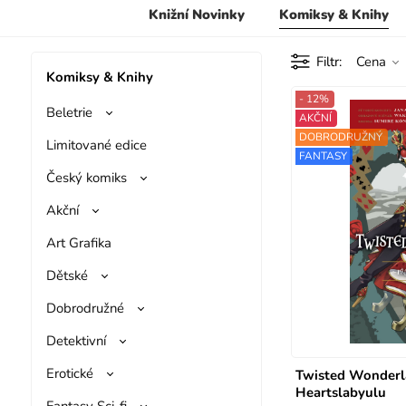
Knižní Novinky
Komiksy & Knihy
Filtr
Cena
Komiksy & Knihy
- 12%
Beletrie
AKČNÍ
DOBRODRUŽNÝ
Limitované edice
FANTASY
Český komiks
Akční
Art Grafika
Dětské
Dobrodružné
Detektivní
Erotické
Twisted Wonderla
Heartslabyulu
Fantasy Sci-fi