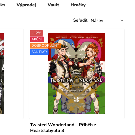
 ks
Výprodej
Vault
Hračky
Seřadit:
- 12%
AKČNÍ
DOBRODRUŽNÝ
FANTASY
Twisted Wonderland – Příběh z
Heartslabyulu 3