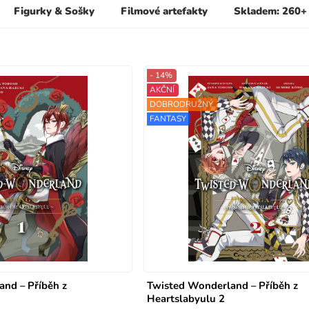
Figurky & Sošky
Filmové artefakty
Skladem: 260+
- 14%
AKČNÍ
DOBRODRUŽNÝ
FANTASY
nd – Příběh z
Twisted Wonderland – Příběh z
Heartslabyulu 2