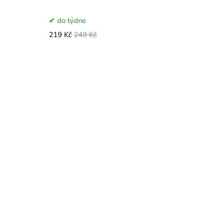
do týdne
219 Kč
249 Kč