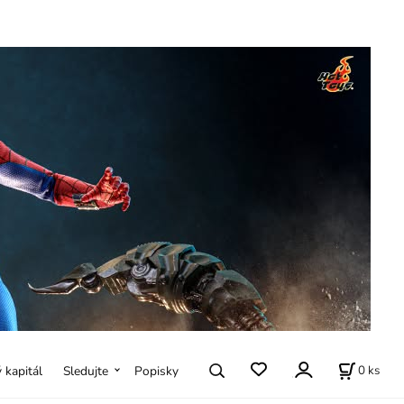
0
ks
ý kapitál
Sledujte
Popisky