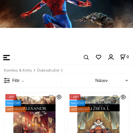
0
Komiksy & Knihy
Dobrodružné
Filtr
- 25%
- 18%
NAUČNÝ
NAUČNÝ
HISTORICKÝ
HISTORICKÝ