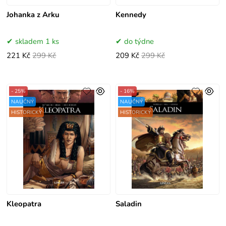
Johanka z Arku
Kennedy
skladem 1 ks
do týdne
221 Kč
299 Kč
209 Kč
299 Kč
- 25%
- 16%
NAUČNÝ
NAUČNÝ
HISTORICKÝ
HISTORICKÝ
Kleopatra
Saladin