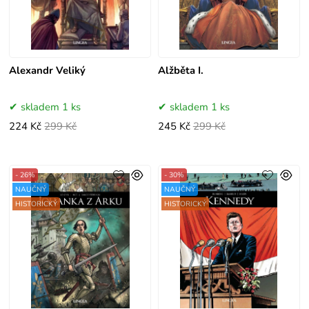
Alexandr Veliký
Alžběta I.
skladem 1 ks
skladem 1 ks
224 Kč
299 Kč
245 Kč
299 Kč
- 26%
- 30%
NAUČNÝ
NAUČNÝ
HISTORICKÝ
HISTORICKÝ