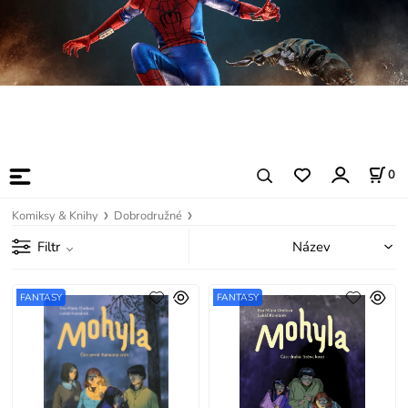
0
Komiksy & Knihy
Dobrodružné
Filtr
FANTASY
FANTASY