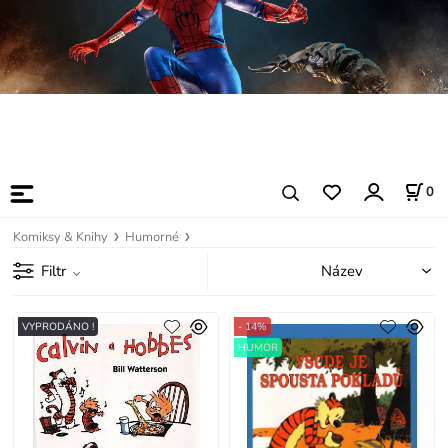
0
Komiksy & Knihy
Humorné
Filtr
VYPRODÁNO !
- 14%
HUMOR