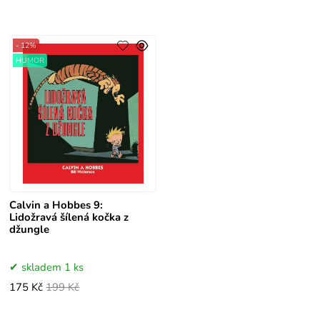
- 12%
HUMOR
Calvin a Hobbes 9:
Lidožravá šílená kočka z
džungle
skladem 1 ks
175 Kč
199 Kč