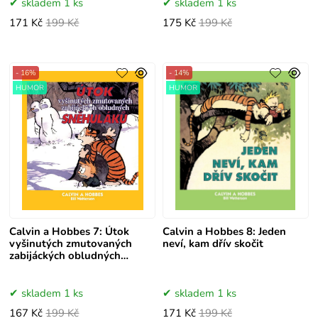
skladem 1 ks
skladem 1 ks
171 Kč
199 Kč
175 Kč
199 Kč
- 16%
- 14%
HUMOR
HUMOR
Calvin a Hobbes 7: Útok
Calvin a Hobbes 8: Jeden
vyšinutých zmutovaných
neví, kam dřív skočit
zabijáckých obludných
sněhuláků
skladem 1 ks
skladem 1 ks
167 Kč
199 Kč
171 Kč
199 Kč