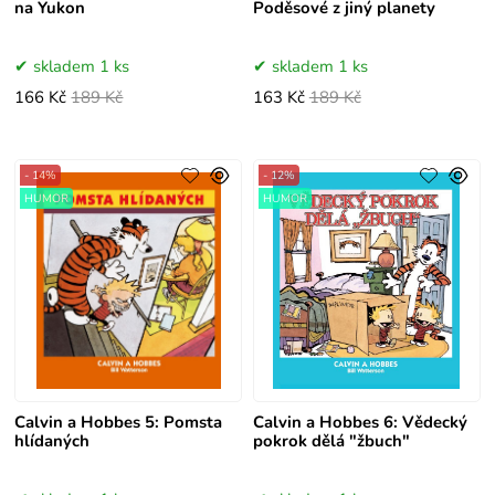
na Yukon
Poděsové z jiný planety
skladem 1 ks
skladem 1 ks
166 Kč
189 Kč
163 Kč
189 Kč
- 14%
- 12%
HUMOR
HUMOR
Calvin a Hobbes 5: Pomsta
Calvin a Hobbes 6: Vědecký
hlídaných
pokrok dělá "žbuch"