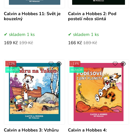
Calvin a Hobbes 11: Svět je
Calvin a Hobbes 2: Pod
kouzelný
postelí něco slintá
skladem 1 ks
skladem 1 ks
169 Kč
199 Kč
166 Kč
189 Kč
- 12%
- 14%
HUMOR
HUMOR
Calvin a Hobbes 3: Vzhůru
Calvin a Hobbes 4: