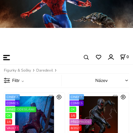
0
Figurky & Sošky
Daredevil
Filtr
CINEMA
CINEMA
COMICS
COMICS
IHNED ODESÍLÁME
OK
OK
1/6
1/6
PŘEDPRODEJ
VAULT !
8/2027