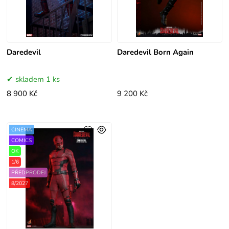
Daredevil
Daredevil Born Again
skladem 1 ks
8 900 Kč
9 200 Kč
CINEMA
COMICS
OK
1/6
PŘEDPRODEJ
8/2027