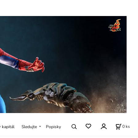
0
ks
ý kapitál
Sledujte
Popisky