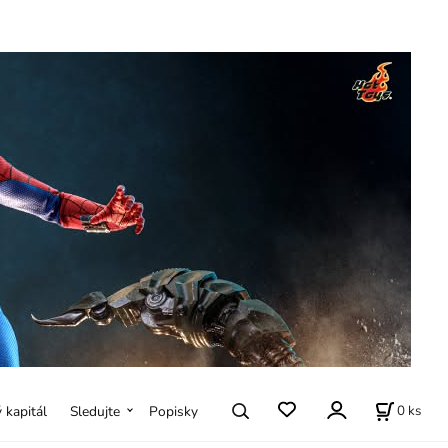
0
ks
ý kapitál
Sledujte
Popisky