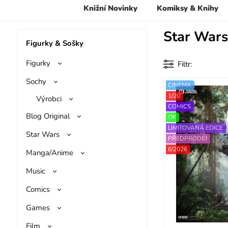
Knižní Novinky
Komiksy & Knihy
Star Wars
Figurky & Sošky
Figurky
Filtr
Sochy
CINEMA
1/20
Výrobci
COMICS
Blog Original
OK
LIMITOVANÁ EDICE
Star Wars
PŘEDPRODEJ
6/2026
Manga/Anime
Music
Comics
Games
Film