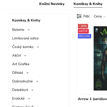
Knižní Novinky
Komiksy & Knihy
Filtr
Cena
Komiksy & Knihy
- 30%
Beletrie
AKČNÍ
DELUXE
Limitované edice
Český komiks
Akční
Art Grafika
Dětské
Dobrodružné
Detektivní
Erotické
Arrow 1 (seriálov
Fantasy Sci-fi