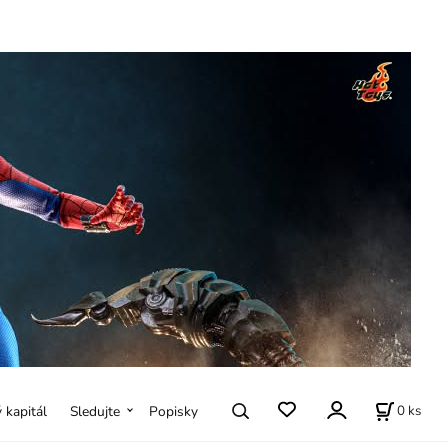
0
ks
ý kapitál
Sledujte
Popisky