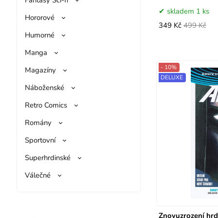
skladem 1 ks
Hororové
349 Kč
499 Kč
Humorné
Manga
- 10%
Magazíny
DELUXE
Náboženské
Retro Comics
Romány
Sportovní
Superhrdinské
Válečné
Znovuzrození hrd