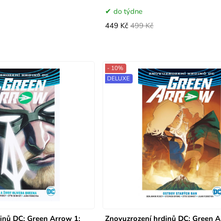
do týdne
449 Kč
499 Kč
- 10%
DELUXE
inů DC: Green Arrow 1:
Znovuzrození hrdinů DC: Green A