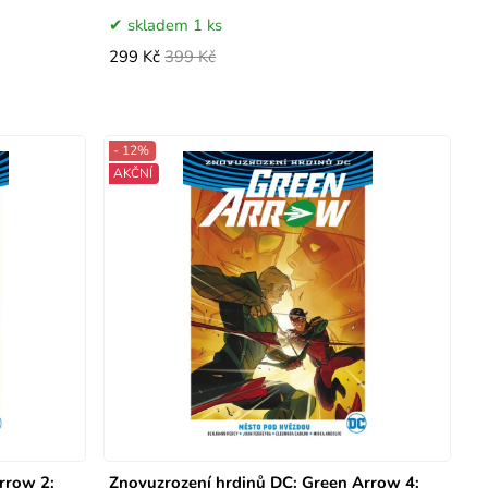
skladem 1 ks
299 Kč
399 Kč
- 12%
AKČNÍ
rrow 2:
Znovuzrození hrdinů DC: Green Arrow 4: