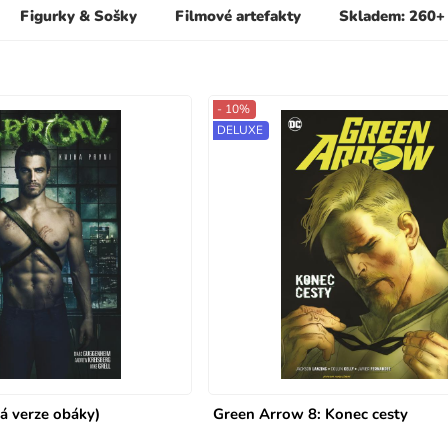
Figurky & Sošky
Filmové artefakty
Skladem: 260+
- 10%
DELUXE
á verze obáky)
Green Arrow 8: Konec cesty