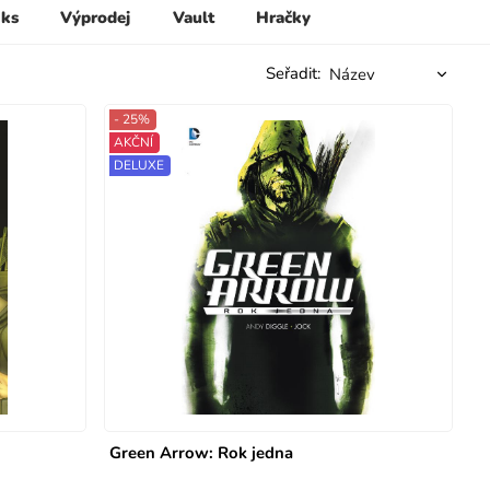
 ks
Výprodej
Vault
Hračky
Seřadit:
- 25%
AKČNÍ
DELUXE
Green Arrow: Rok jedna