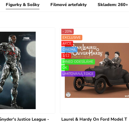
Figurky & Sošky
Filmové artefakty
Skladem: 260+
- 20%
EXCLUSIVE
AKCE
CINEMA
1/12
IHNED ODESÍLÁME
OK
LIMITOVANÁ EDICE
nyder's Justice League -
Laurel & Hardy On Ford Model T