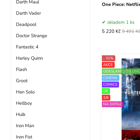
Darth Maul
One Piece: Netfli
Darth Vader
skladem 1 ks
Deadpool
5 220 Kč
9 491 K
Doctor Strange
Fantastic 4
Harley Quinn
- 31%
AKCE
Flash
ODESLÁNÍ DO 7 DN
CINEMA
Groot
COMICS
OK
Han Solo
1/6
Hellboy
NA DOTAZ
Hulk
Iron Man
Iron Fist