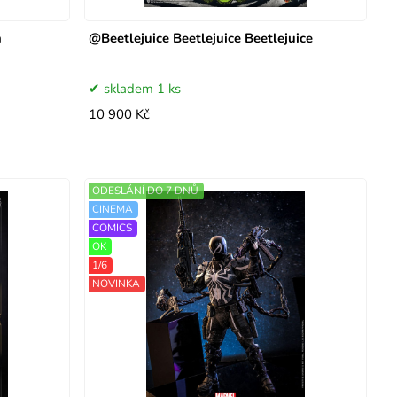
n
@Beetlejuice Beetlejuice Beetlejuice
skladem 1 ks
10 900 Kč
ODESLÁNÍ DO 7 DNŮ
CINEMA
COMICS
OK
1/6
NOVINKA