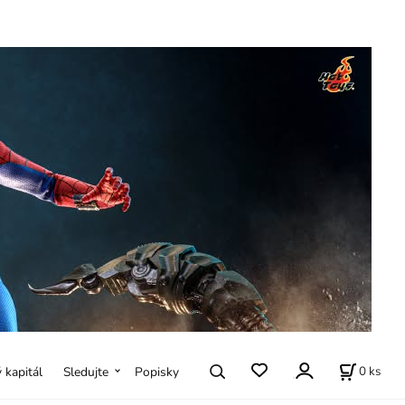
0
ks
ý kapitál
Sledujte
Popisky