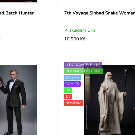
ad Batch Hunter
7th Voyage Sinbad Snake Woma
skladem 1 ks
č
10 900 Kč
U DODAVATELE 1 KS
ODESLÁNÍ DO 7 DNŮ
CINEMA
COMICS
OK
1/6
NOVINKA