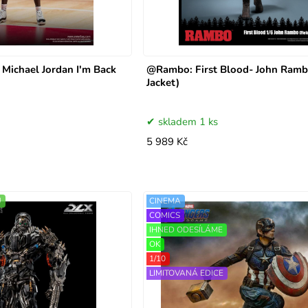
Michael Jordan I'm Back
@Rambo: First Blood- John Ramb
Jacket)
skladem 1 ks
5 989 Kč
Ů
CINEMA
COMICS
IHNED ODESÍLÁME
OK
1/10
LIMITOVANÁ EDICE