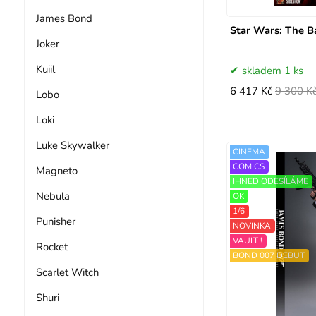
James Bond
Star Wars: The B
Joker
Kuiil
skladem 1 ks
6 417 Kč
9 300 K
Lobo
Loki
Luke Skywalker
CINEMA
COMICS
Magneto
IHNED ODESÍLÁME
Nebula
OK
1/6
Punisher
NOVINKA
VAULT !
Rocket
BOND 007 DEBUT
Scarlet Witch
Shuri