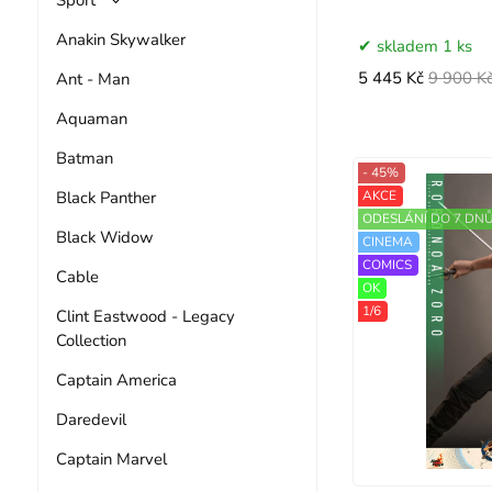
Anakin Skywalker
skladem 1 ks
Ant - Man
5 445 Kč
9 900 K
Aquaman
Batman
- 45%
Black Panther
AKCE
ODESLÁNÍ DO 7 DN
Black Widow
CINEMA
COMICS
Cable
OK
1/6
Clint Eastwood - Legacy
Collection
Captain America
Daredevil
Captain Marvel