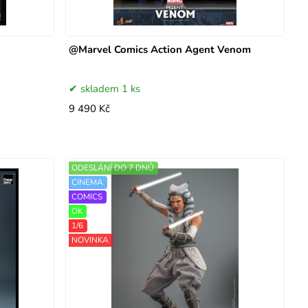
@Marvel Comics Action Agent Venom
skladem 1 ks
9 490 Kč
ODESLÁNÍ DO 7 DNŮ
CINEMA
COMICS
OK
1/6
NOVINKA