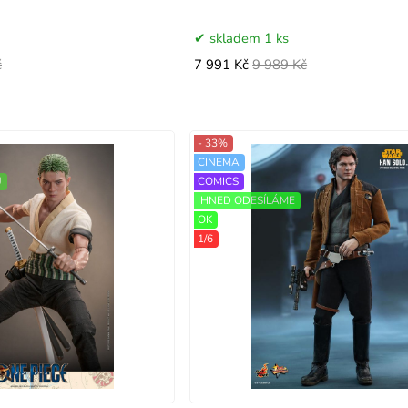
skladem 1 ks
č
7 991 Kč
9 989 Kč
- 33%
CINEMA
Ů
COMICS
IHNED ODESÍLÁME
OK
1/6