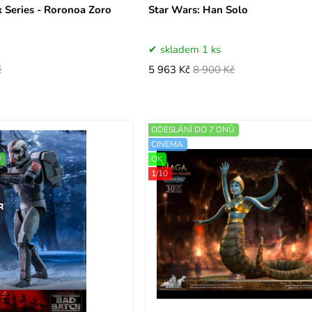
x Series - Roronoa Zoro
Star Wars: Han Solo
skladem 1 ks
č
5 963 Kč
8 900 Kč
ODESLÁNÍ DO 7 DNŮ
CINEMA
Ů
OK
1/10