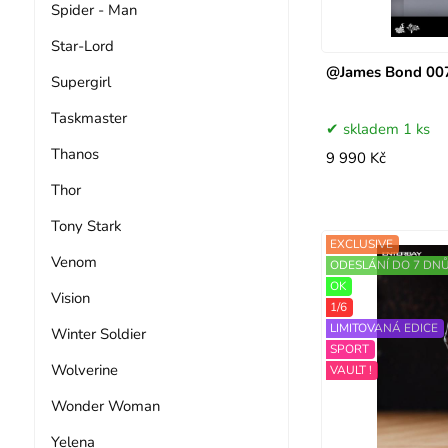
Spider - Man
Star-Lord
@James Bond 007
Supergirl
Taskmaster
skladem 1 ks
Thanos
9 990 Kč
Thor
Tony Stark
EXCLUSIVE
Venom
ODESLÁNÍ DO 7 DN
OK
Vision
1/6
LIMITOVANÁ EDICE
Winter Soldier
SPORT
Wolverine
VAULT !
Wonder Woman
Yelena