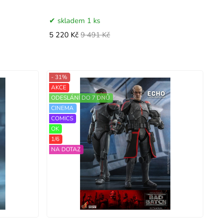
skladem 1 ks
5 220 Kč
9 491 Kč
- 31%
AKCE
ODESLÁNÍ DO 7 DNŮ
CINEMA
COMICS
OK
1/6
NA DOTAZ