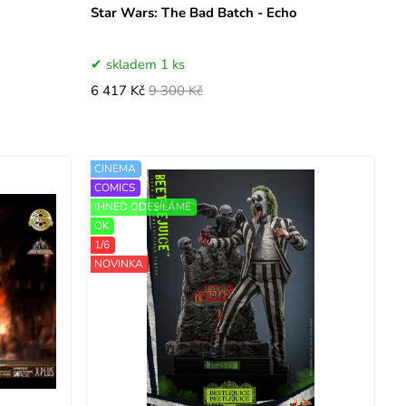
Star Wars: The Bad Batch - Echo
skladem 1 ks
6 417 Kč
9 300 Kč
CINEMA
COMICS
IHNED ODESÍLÁME
OK
1/6
NOVINKA