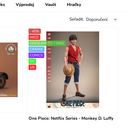
 ks
Výprodej
Vault
Hračky
Seřadit:
- 45%
AKCE
ODESLÁNÍ DO 7 DNŮ
CINEMA
COMICS
OK
1/6
One Piece: Netflix Series - Monkey D. Luffy