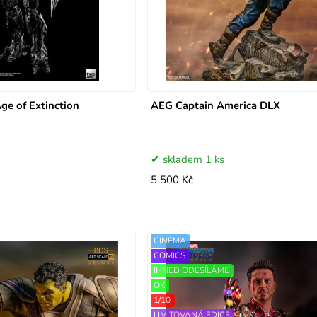
ge of Extinction
AEG Captain America DLX
skladem 1 ks
5 500 Kč
CINEMA
COMICS
IHNED ODESÍLÁME
OK
1/10
LIMITOVANÁ EDICE