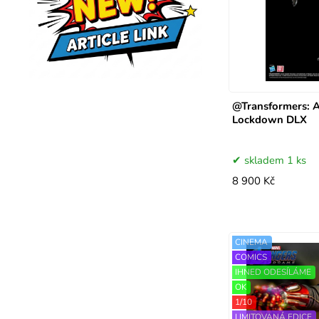
@Transformers: A
Lockdown DLX
skladem 1 ks
8 900 Kč
CINEMA
COMICS
IHNED ODESÍLÁME
OK
1/10
LIMITOVANÁ EDICE