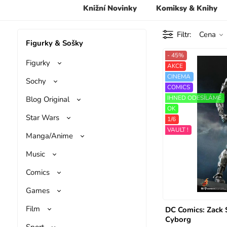
Knižní Novinky
Komiksy & Knihy
Filtr
Cena
Figurky & Sošky
- 45%
Figurky
AKCE
CINEMA
Sochy
COMICS
IHNED ODESÍLÁME
Blog Original
OK
Star Wars
1/6
VAULT !
Manga/Anime
Music
Comics
Games
Film
DC Comics: Zack S
Cyborg
Sport