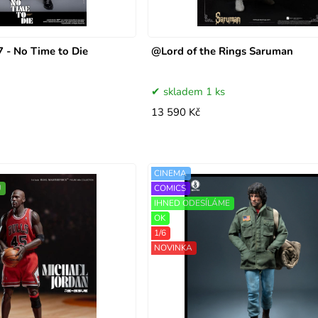
 - No Time to Die
@Lord of the Rings Saruman
skladem 1 ks
13 590 Kč
CINEMA
Ů
COMICS
IHNED ODESÍLÁME
OK
1/6
NOVINKA