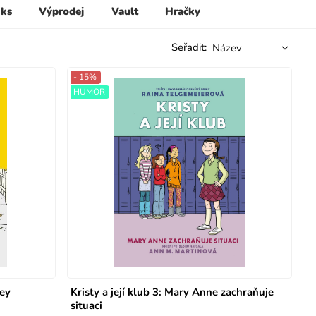
 ks
Výprodej
Vault
Hračky
Seřadit:
- 15%
HUMOR
cey
Kristy a její klub 3: Mary Anne zachraňuje
situaci