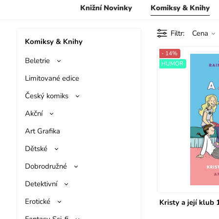
Knižní Novinky
Komiksy & Knihy
Filtr
Cena
Komiksy & Knihy
- 14%
Beletrie
HUMOR
Limitované edice
Český komiks
Akční
Art Grafika
Dětské
Dobrodružné
Detektivní
Erotické
Kristy a její klub
Fantasy Sci-fi