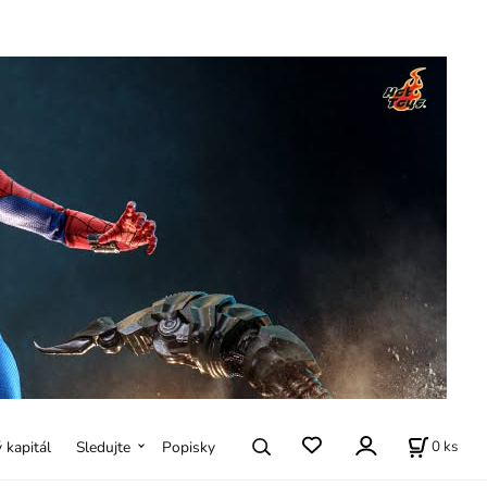
0
ks
ý kapitál
Sledujte
Popisky