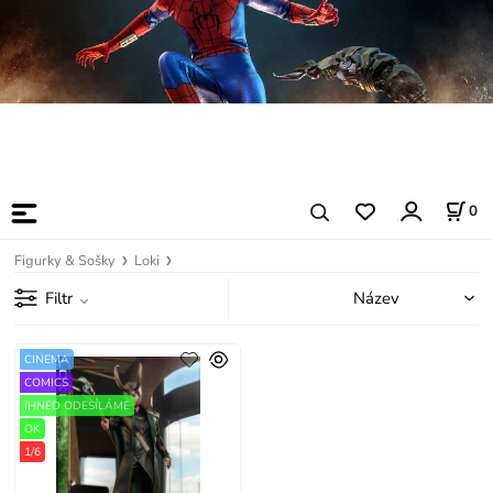
0
Figurky & Sošky
Loki
Filtr
CINEMA
COMICS
IHNED ODESÍLÁME
OK
1/6