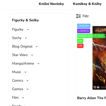
Knižní Novinky
Komiksy & Knihy
Filtr
Figurky & Sošky
CINEMA
Figurky
COMICS
IHNED ODESÍLÁME
Sochy
OK
1/6
Blog Original
Star Wars
Manga/Anime
Music
Comics
Games
Film
Barry Allen The 
Sport