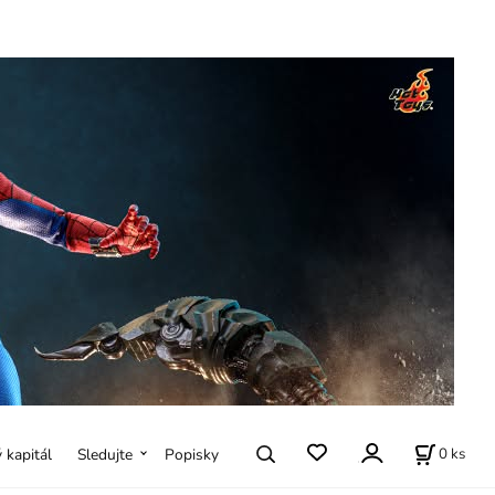
0
ks
ý kapitál
Sledujte
Popisky