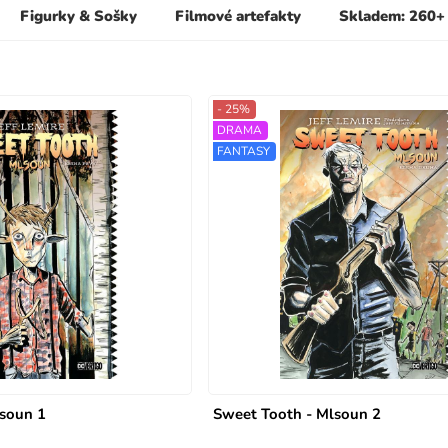
Figurky & Sošky
Filmové artefakty
Skladem: 260+
- 25%
DRAMA
FANTASY
lsoun 1
Sweet Tooth - Mlsoun 2