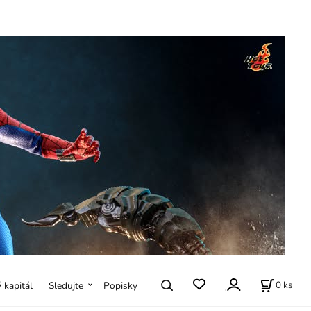
0
ks
ý kapitál
Sledujte
Popisky