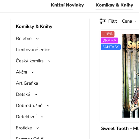
Knižní Novinky
Komiksy & Knihy
Filtr
Cena
Komiksy & Knihy
- 18%
Beletrie
DRAMA
FANTASY
Limitované edice
Český komiks
Akční
Art Grafika
Dětské
Dobrodružné
Detektivní
Erotické
Sweet Tooth - M
Fantasy Sci-fi