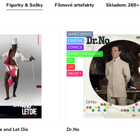
Figurky & Sošky
Filmové artefakty
Skladem: 260+
JAMES BOND
CINEMA
COMICS
IHNED ODESÍLÁME
OK
1/6
VAULT !
e and Let Die
Dr.No