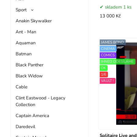
skladem 1 ks
Sport
13 000 Kč
Anakin Skywalker
Ant - Man
Aquaman
JAMES BOND
CINEMA
Batman
COMICS
IHNED ODESÍLÁME
Black Panther
OK
1/6
Black Widow
VAULT !
Cable
Clint Eastwood - Legacy
Collection
Captain America
Daredevil
Solitaire Live and