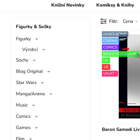
Knižní Novinky
Komiksy & Knihy
Filtr
Cena
Figurky & Sošky
JAMES BOND
Figurky
CINEMA
COMICS
Výrobci
IHNED ODESÍLÁME
Sochy
OK
1/6
Blog Original
VAULT !
Star Wars
Manga/Anime
Music
Comics
Games
Baron Samedi Liv
Film