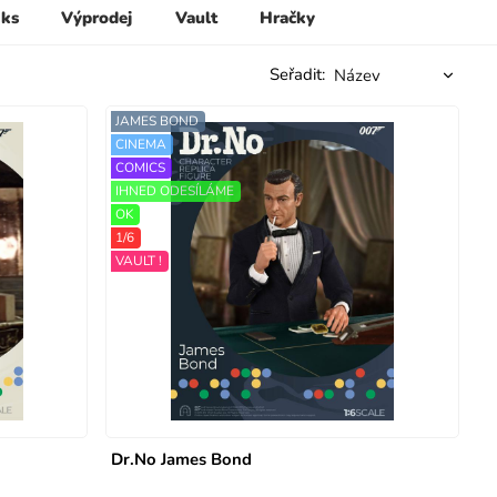
 ks
Výprodej
Vault
Hračky
Seřadit:
JAMES BOND
CINEMA
COMICS
IHNED ODESÍLÁME
OK
1/6
VAULT !
Dr.No James Bond