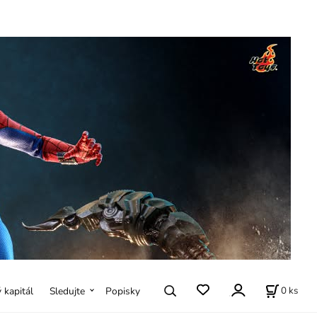
0
ks
ý kapitál
Sledujte
Popisky