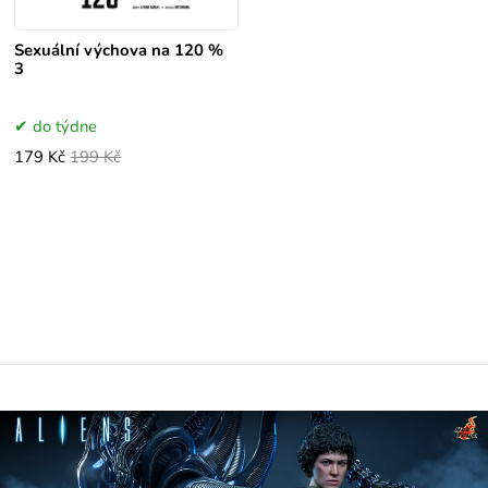
Sexuální výchova na 120 %
3
do týdne
179 Kč
199 Kč