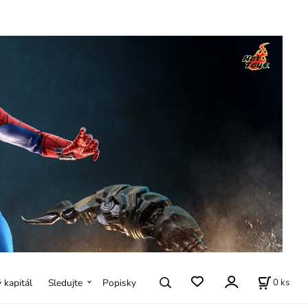
0
ks
ý kapitál
Sledujte
Popisky