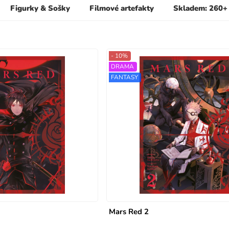
Figurky & Sošky
Filmové artefakty
Skladem: 260+
- 10%
DRAMA
FANTASY
Mars Red 2