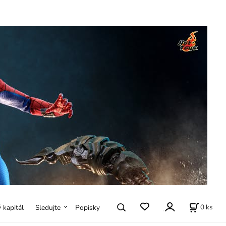
0
ks
ý kapitál
Sledujte
Popisky