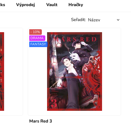
 ks
Výprodej
Vault
Hračky
Seřadit:
- 10%
DRAMA
FANTASY
Mars Red 3