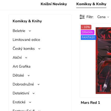
Knižní Novinky
Komiksy & Knihy
Filtr
Cena
Komiksy & Knihy
- 10%
Beletrie
DRAMA
FANTASY
Limitované edice
Český komiks
Akční
Art Grafika
Dětské
Dobrodružné
Detektivní
Erotické
Mars Red 1
Fantasy Sci-fi