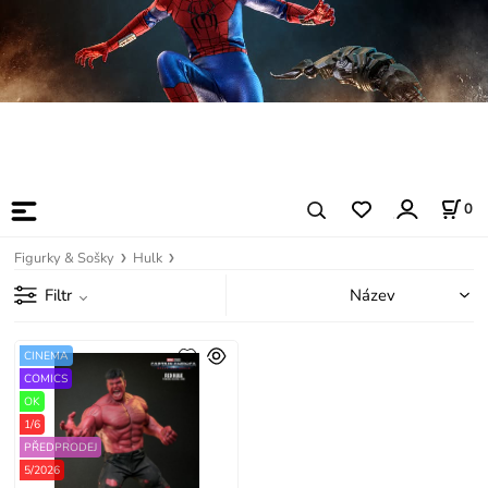
0
Figurky & Sošky
Hulk
Filtr
CINEMA
COMICS
OK
1/6
PŘEDPRODEJ
5/2026