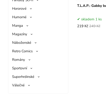
T.L.A.P.: Gabby 
Hororové
Humorné
skladem 1 ks
Manga
219 Kč
249 Kč
Magazíny
Náboženské
Retro Comics
Romány
Sportovní
Superhrdinské
Válečné