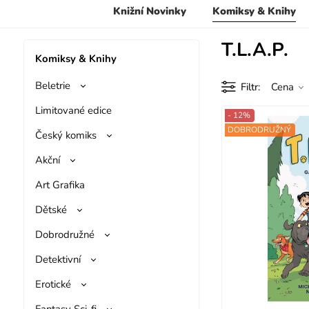
Knižní Novinky
Komiksy & Knihy
T.L.A.P.
Komiksy & Knihy
Beletrie
Filtr
Cena
Limitované edice
- 12%
DOBRODRUŽNÝ
Český komiks
Akční
Art Grafika
Dětské
Dobrodružné
Detektivní
Erotické
Fantasy Sci-fi