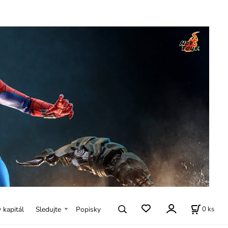
0
ks
ý kapitál
Sledujte
Popisky