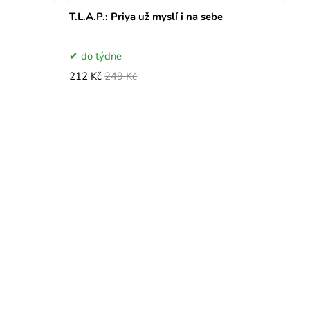
T.L.A.P.: Priya už myslí i na sebe
do týdne
212 Kč
249 Kč