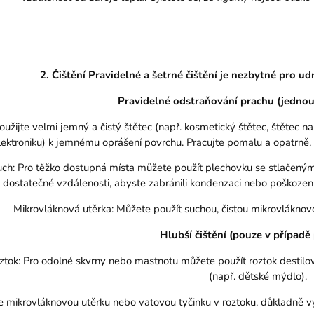
2. Čištění Pravidelné a šetrné čištění je nezbytné pro ud
Pravidelné odstraňování prachu (jednou
oužijte velmi jemný a čistý štětec (např. kosmetický štětec, štětec 
lektroniku) k jemnému oprášení povrchu. Pracujte pomalu a opatrně,
ch: Pro těžko dostupná místa můžete použít plechovku se stlačeným
dostatečné vzdálenosti, abyste zabránili kondenzaci nebo poškozen
Mikrovláknová utěrka: Můžete použít suchou, čistou mikrovláknov
Hlubší čištění (pouze v případě
tok: Pro odolné skvrny nebo mastnotu můžete použít roztok desti
(např. dětské mýdlo).
 mikrovláknovou utěrku nebo vatovou tyčinku v roztoku, důkladně vy