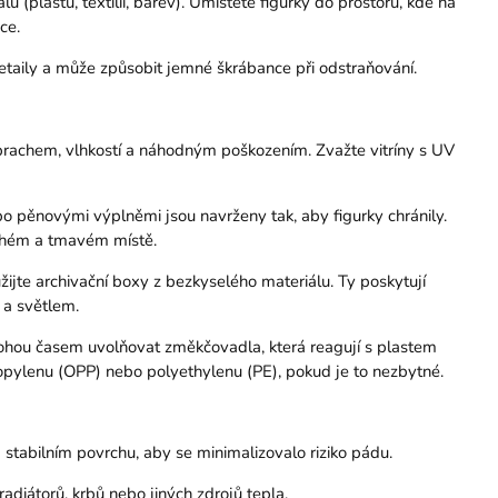
(plastů, textilií, barev). Umístěte figurky do prostoru, kde na
ce.
detaily a může způsobit jemné škrábance při odstraňování.
d prachem, vlhkostí a náhodným poškozením. Zvažte vitríny s UV
nebo pěnovými výplněmi jsou navrženy tak, aby figurky chránily.
uchém a tmavém místě.
ijte archivační boxy z bezkyselého materiálu. Ty poskytují
a světlem.
ohou časem uvolňovat změkčovadla, která reagují s plastem
ropylenu (OPP) nebo polyethylenu (PE), pokud je to nezbytné.
a stabilním povrchu, aby se minimalizovalo riziko pádu.
radiátorů, krbů nebo jiných zdrojů tepla.