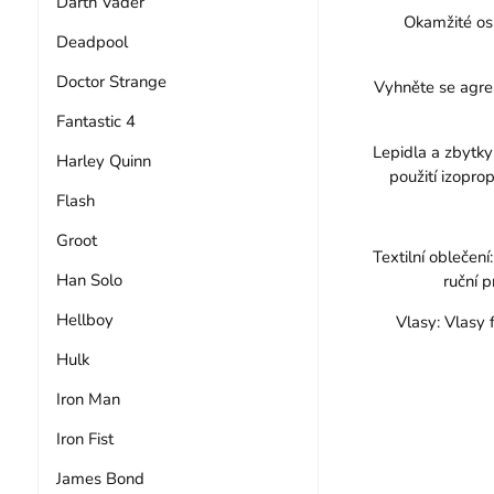
Darth Vader
Okamžité os
Deadpool
Doctor Strange
Vyhněte se agres
Fantastic 4
Lepidla a zbytky
Harley Quinn
použití izopro
Flash
Groot
Textilní oblečen
Han Solo
ruční 
Hellboy
Vlasy: Vlasy
Hulk
Iron Man
Iron Fist
James Bond