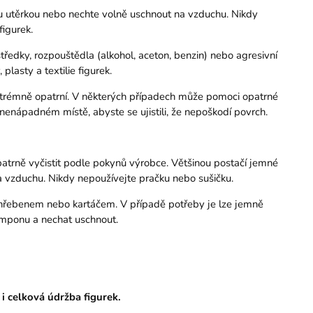
u utěrkou nebo nechte volně uschnout na vzduchu. Nikdy
igurek.
tředky, rozpouštědla (alkohol, aceton, benzin) nebo agresivní
lasty a textilie figurek.
extrémně opatrní. V některých případech může pomoci opatrné
 nenápadném místě, abyste se ujistili, že nepoškodí povrch.
opatrně vyčistit podle pokynů výrobce. Většinou postačí jemné
 vzduchu. Nikdy nepoužívejte pračku nebo sušičku.
 hřebenem nebo kartáčem. V případě potřeby je lze jemně
mponu a nechat uschnout.
 i celková údržba figurek.