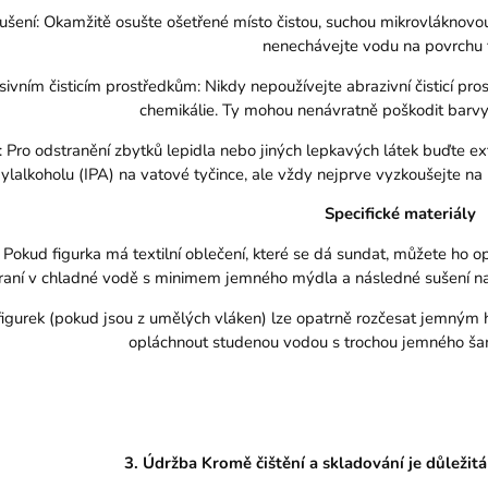
ušení: Okamžitě osušte ošetřené místo čistou, suchou mikrovláknovo
nenechávejte vodu na povrchu f
ivním čisticím prostředkům: Nikdy nepoužívejte abrazivní čisticí pros
chemikálie. Ty mohou nenávratně poškodit barvy, p
: Pro odstranění zbytků lepidla nebo jiných lepkavých látek buďte 
pylalkoholu (IPA) na vatové tyčince, ale vždy nejprve vyzkoušejte na
Specifické materiály
í: Pokud figurka má textilní oblečení, které se dá sundat, můžete ho 
praní v chladné vodě s minimem jemného mýdla a následné sušení na
 figurek (pokud jsou z umělých vláken) lze opatrně rozčesat jemným
opláchnout studenou vodou s trochou jemného ša
3. Údržba Kromě čištění a skladování je důležitá