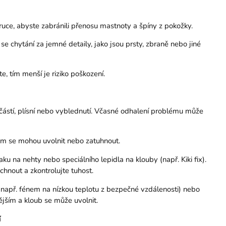
ruce, abyste zabránili přenosu mastnoty a špíny z pokožky.
se chytání za jemné detaily, jako jsou prsty, zbraně nebo jiné
 tím menší je riziko poškození.
 částí, plísní nebo vyblednutí. Včasné odhalení problému může
em se mohou uvolnit nebo zatuhnout.
 na nehty nebo speciálního lepidla na klouby (např. Kiki fix).
hnout a zkontrolujte tuhost.
 (např. fénem na nízkou teplotu z bezpečné vzdálenosti) nebo
jším a kloub se může uvolnit.
í