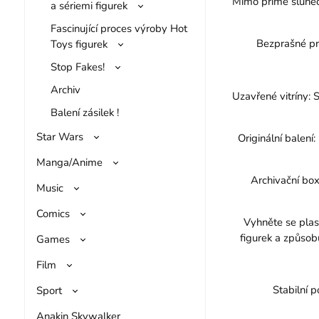
Mimo přímé slunečn
a sériemi figurek
Fascinující proces výroby Hot
Bezprašné pro
Toys figurek
Stop Fakes!
Archiv
Uzavřené vitríny: 
Balení zásilek !
Star Wars
Originální balení
Manga/Anime
Archivační box
Music
Comics
Vyhněte se plas
figurek a způsob
Games
Film
Stabilní p
Sport
Anakin Skywalker