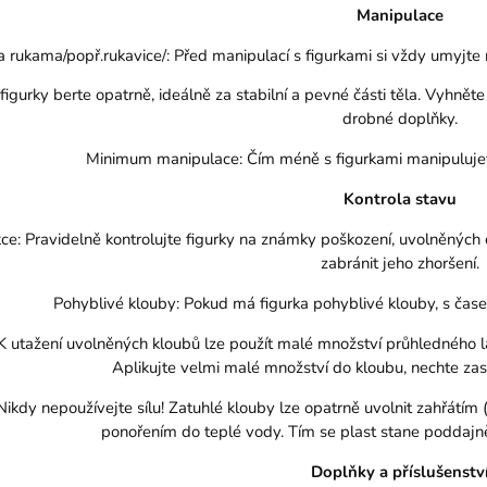
Manipulace
 rukama/popř.rukavice/: Před manipulací s figurkami si vždy umyjte 
igurky berte opatrně, ideálně za stabilní a pevné části těla. Vyhněte 
drobné doplňky.
Minimum manipulace: Čím méně s figurkami manipulujete,
Kontrola stavu
ce: Pravidelně kontrolujte figurky na známky poškození, uvolněných
zabránit jeho zhoršení.
Pohyblivé klouby: Pokud má figurka pohyblivé klouby, s čas
 utažení uvolněných kloubů lze použít malé množství průhledného laku
Aplikujte velmi malé množství do kloubu, nechte zasc
Nikdy nepoužívejte sílu! Zatuhlé klouby lze opatrně uvolnit zahřátím
ponořením do teplé vody. Tím se plast stane poddajně
Doplňky a příslušenstv