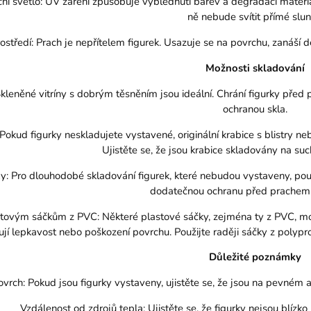
í světlo: UV záření způsobuje vyblednutí barev a degradaci materiálů 
ně nebude svítit přímé slun
středí: Prach je nepřítelem figurek. Usazuje se na povrchu, zanáší 
Možnosti skladování
Skleněné vitríny s dobrým těsněním jsou ideální. Chrání figurky pře
ochranou skla.
: Pokud figurky neskladujete vystavené, originální krabice s blistry 
Ujistěte se, že jsou krabice skladovány na s
y: Pro dlouhodobé skladování figurek, které nebudou vystaveny, použ
dodatečnou ochranu před prachem 
tovým sáčkům z PVC: Některé plastové sáčky, zejména ty z PVC, m
ují lepkavost nebo poškození povrchu. Použijte raději sáčky z polyp
Důležité poznámky
ovrch: Pokud jsou figurky vystaveny, ujistěte se, že jsou na pevném 
Vzdálenost od zdrojů tepla: Ujistěte se, že figurky nejsou blízko 