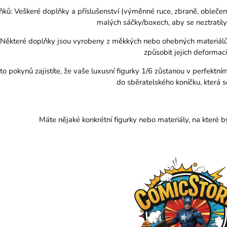
ků: Veškeré doplňky a příslušenství (výměnné ruce, zbraně, oblečení)
malých sáčky/boxech, aby se neztratily
Některé doplňky jsou vyrobeny z měkkých nebo ohebných materiálů. D
způsobit jejich deformaci
 pokynů zajistíte, že vaše luxusní figurky 1/6 zůstanou v perfektní
do sběratelského koníčku, která se
Máte nějaké konkrétní figurky nebo materiály, na které b