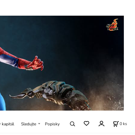
0
ks
ý kapitál
Sledujte
Popisky