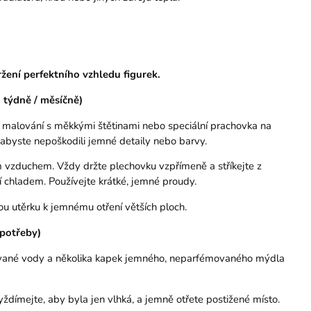
ržení perfektního vzhledu figurek.
 týdně / měsíčně)
na malování s měkkými štětinami nebo speciální prachovka na
 abyste nepoškodili jemné detaily nebo barvy.
 vzduchem. Vždy držte plechovku vzpřímeně a stříkejte z
í chladem. Používejte krátké, jemné proudy.
ou utěrku k jemnému otření větších ploch.
 potřeby)
lované vody a několika kapek jemného, neparfémovaného mýdla
ždímejte, aby byla jen vlhká, a jemně otřete postižené místo.